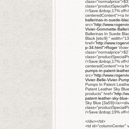
class="normalprice">$
class="productSpecialP
/>Save:&nbsp;17% off</
centeredContent"><a hr
ballerinas-in-suede-bla
src="
http://www.rogerv
Vivier-Gommette-Balleri
Ballerinas In Suede Bla
Black [ebc9] " width="1
href="
http://www.rogerv
p-34.html">Roger
Vivie
class="normalprice">$
class="productSpecialP
/>Save:&nbsp;17% off</
centeredContent"><a hr
pumps-in-patent-leathe
src="
http://www.rogerv
Vivier-Belle-Vivier-Pum
Pumps In Patent Leather 
Patent Leather Sky Blue
products" href="
http://
patent-leather-sky-blue
Sky Blue [3a59]</a><d
class="productSpecialP
/>Save:&nbsp;19% off</
</div></td>
<td id="columnCenter" v