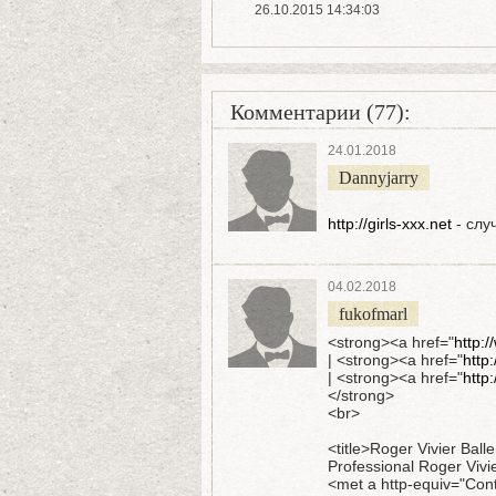
26.10.2015 14:34:03
Комментарии (77):
24.01.2018
Dannyjarry
http://girls-xxx.net
- слу
04.02.2018
fukofmarl
<strong><a href="
http:
| <strong><a href="
http
| <strong><a href="
http
</strong>
<br>
<title>Roger Vivier Ball
Professional Roger Vivie
<met a http-equiv="Cont