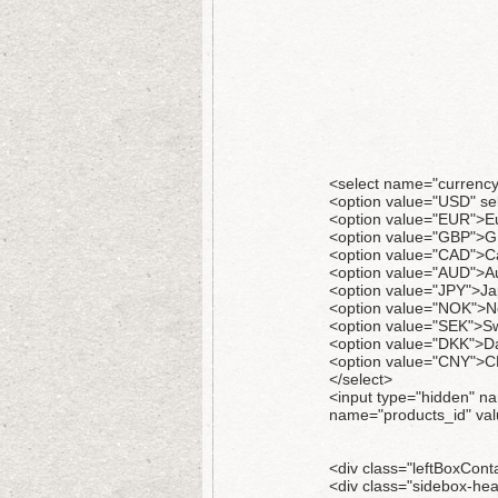
<select name="currency"
<option value="USD" se
<option value="EUR">E
<option value="GBP">G
<option value="CAD">Ca
<option value="AUD">Aus
<option value="JPY">J
<option value="NOK">N
<option value="SEK">S
<option value="DKK">D
<option value="CNY">C
</select>
<input type="hidden" n
name="products_id" val
<div class="leftBoxConta
<div class="sidebox-hea