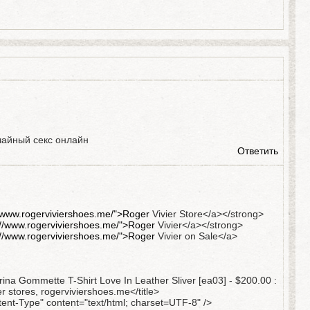
чайный секс онлайн
Ответить
//www.rogerviviershoes.me/">Roger
Vivier Store</a></strong>
://www.rogerviviershoes.me/">Roger
Vivier</a></strong>
://www.rogerviviershoes.me/">Roger
Vivier on Sale</a>
erina Gommette T-Shirt Love In Leather Sliver [ea03] - $200.00 :
r stores, rogerviviershoes.me</title>
ent-Type" content="text/html; charset=UTF-8" />