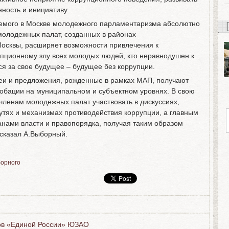
нность и инициативу.
аемого в Москве молодежного парламентаризма абсолютно
молодежных палат, созданных в районах
Москвы, расширяет возможности привлечения к
пционному злу всех молодых людей, кто неравнодушен к
ся за свое будущее – будущее без коррупции.
еи и предложения, рожденные в рамках МАП, получают
обации на муниципальном и субъектном уровнях. В свою
членам молодежных палат участвовать в дискуссиях,
утях и механизмах противодействия коррупции, а главным
анами власти и правопорядка, получая таким образом
 сказал А.Выборный.
борного
мов «Единой России» ЮЗАО