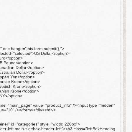
 onc hange="this.form.submit();">
lected="selected">US Dollar</option>
uro</option>
B Pound</option>
nadian Dollar</option>
tralian Dollar</option>
appen Yen</option>
orske Krone</option>
wedish Krone</option>
anish Krone</option>
NY</option>
ame="main_page" value="product_info" /><input type="hidden"
ue="10" /></form></div></div>
iner" id="categories" style="width: 220px">
der-left main-sidebox-header-left"><h3 class="leftBoxHeading