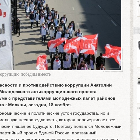
оррупцию победим вместе
пасности и противодействию коррупции Анатолий
Молодежного антикоррупционного проекта
Думе с представителями молодежных палат районов
 г.Москвы, сегодня, 18 ноября.
ономические и политические устои государства, но и
иальную несправедливость, которая перечеркивает все
чески лишая ее будущего. Поэтому появился Молодежный
 партийный проект Единой России, призванный
ктивное неприятие коррупционного поведения, развивать