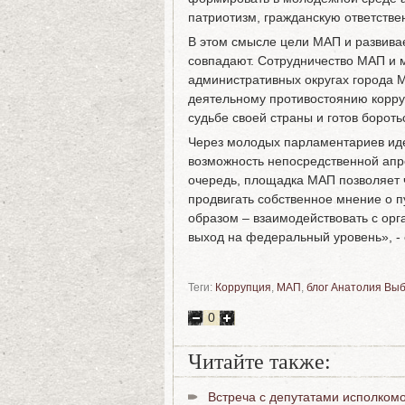
патриотизм, гражданскую ответстве
В этом смысле цели МАП и развив
совпадают. Сотрудничество МАП и 
административных округах города 
деятельному противостоянию корру
судьбе своей страны и готов бороть
Через молодых парламентариев ид
возможность непосредственной апр
очередь, площадка МАП позволяет 
продвигать собственное мнение о п
образом – взаимодействовать с орг
выход на федеральный уровень», -
Теги:
Коррупция
,
МАП
,
блог Анатолия Вы
0
Читайте также:
Встреча с депутатами исполко