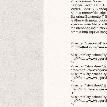
<met a name="keywords"
Leather Sliver [ea0
VIVIER SANDALS cheap R
<met a name="descriptio
Ballerina Gommette T-Shi
leather with metal buckl
every woman.Made in It
maintenance instruction
<met a http-equiv="imag
<li nk rel="canonical" hr
gommette-tshirt-love-in-
<li nk rel="stylesheet" t
href="
http://www.rogerv
/>
<li nk rel="stylesheet" t
href="
http://www.rogerv
<li nk rel="stylesheet" t
href="
http://www.rogerv
/>
<li nk rel="stylesheet" t
href="
http://www.rogerv
/>
<li nk rel="stylesheet" t
href="
http://www.rogerv
/>