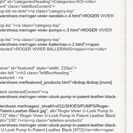
ght" id="categoriesHeading">Categories</h3></div>
ent" class="sideBoxContent">
op-list no-dots"><a class="category-top"
iviershoes.me/roger-vivier-sandals-c-4.html">ROGER
VIVIER
op-list "><a class="category-top"
viviershoes.me/roger-vivier-pumps-c-3.html">ROGER
VIVIER
op-list "><a class="category-top"
iviershoes.me/roger-vivier-ballerinas-c-2.html"><span
selected">ROGER VIVIER BALLERINAS</span></a></div>
iner" id="featured" style="width: 220px">
der-left "><h3 class="leftBoxHeading "
eatured - <a
viviershoes.me/featured_products.html">&nbsp;&nbsp;[more]
tent centeredContent"><a
iviershoes.me/roger-vivier-ulook-pump-in-patent-leather-black-
iviershoes.me/images/_small//rv011/SHOES/PUMPS/Roger-
Patent-Leather-Black.jpg"
; alt="Roger Vivier U-Look Pump In
f72]" title=" Roger Vivier U-Look Pump In Patent Leather Black
ight="130" /></a><a class="sidebox-products"
iviershoes.me/roger-vivier-ulook-pump-in-patent-leather-black-
r U-Look Pump In Patent Leather Black [3f72]</a><div><span