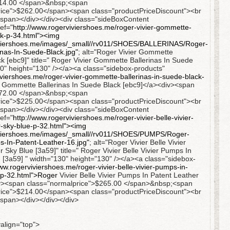
314.00 </span>&nbsp;<span
rice">$262.00</span><span class="productPriceDiscount"><br
span></div></div><div class="sideBoxContent
ef="
http://www.rogerviviershoes.me/roger-vivier-gommette-
ck-p-34.html"><img
iviershoes.me/images/_small//rv011/SHOES/BALLERINAS/Roger-
nas-In-Suede-Black.jpg"
; alt="Roger Vivier Gommette
ck [ebc9]" title=" Roger Vivier Gommette Ballerinas In Suede
30" height="130" /></a><a class="sidebox-products"
iviershoes.me/roger-vivier-gommette-ballerinas-in-suede-black-
r Gommette Ballerinas In Suede Black [ebc9]</a><div><span
272.00 </span>&nbsp;<span
rice">$225.00</span><span class="productPriceDiscount"><br
span></div></div><div class="sideBoxContent
ef="
http://www.rogerviviershoes.me/roger-vivier-belle-vivier-
r-sky-blue-p-32.html"><img
iviershoes.me/images/_small//rv011/SHOES/PUMPS/Roger-
ps-In-Patent-Leather-16.jpg"
; alt="Roger Vivier Belle Vivier
Sky Blue [3a59]" title=" Roger Vivier Belle Vivier Pumps In
 [3a59] " width="130" height="130" /></a><a class="sidebox-
www.rogerviviershoes.me/roger-vivier-belle-vivier-pumps-in-
-p-32.html">Roger
Vivier Belle Vivier Pumps In Patent Leather
iv><span class="normalprice">$265.00 </span>&nbsp;<span
rice">$214.00</span><span class="productPriceDiscount"><br
span></div></div></div>
align="top">