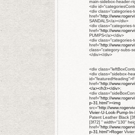
main-sidebox-header-ri
<div id="categoriesCont
<div class="categories-t
href="
http://www.rogerv
SANDALS</a></div>
<div class="categories-t
href="
http://www.roger
PUMPS</a></div>
<div class="categories-t
href="
http://www.rogerv
class="category-subs-
</div></div>
<div class="leftBoxConta
<div class="sidebox-hea
id="featuredHeading">F
href="
http://www.roger
</a></h3></div>
;
<div class="sideBoxCon
href="
http://www.rogerv
p-31.html"><img
src="
http://www.rogerv
Vivier-U-Look-Pump-In-
Patent Leather Black [3
[3f72] " width="130" he
href="
http://www.rogerv
p-31.html">Roger
Vivie