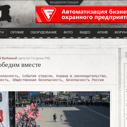
вход/регистрация
ГИ
ОРУЖИЕ
ОБОРУДОВАНИЕ
ФОТО
ВИДЕО
АРХИВ
ФОРУМ
й Выборный
(депутат Госдумы РФ)
бедим вместе
зопасность
,
События отрасли
,
Охрана и законодательство
,
ность
,
Общественная безопасность
,
Безопасность России