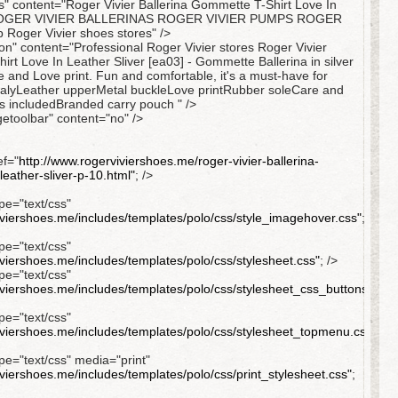
 content="Roger Vivier Ballerina Gommette T-Shirt Love In
3] ROGER VIVIER BALLERINAS ROGER VIVIER PUMPS ROGER
oger Vivier shoes stores" />
n" content="Professional Roger Vivier stores Roger Vivier
rt Love In Leather Sliver [ea03] - Gommette Ballerina in silver
e and Love print. Fun and comfortable, it's a must-have for
alyLeather upperMetal buckleLove printRubber soleCare and
s includedBranded carry pouch " />
etoolbar" content="no" />
ef="
http://www.rogerviviershoes.me/roger-vivier-ballerina-
leather-sliver-p-10.html"
; />
ype="text/css"
iviershoes.me/includes/templates/polo/css/style_imagehover.css"
;
ype="text/css"
iviershoes.me/includes/templates/polo/css/stylesheet.css"
; />
ype="text/css"
iviershoes.me/includes/templates/polo/css/stylesheet_css_buttons.css"
;
ype="text/css"
iviershoes.me/includes/templates/polo/css/stylesheet_topmenu.css"
;
ype="text/css" media="print"
iviershoes.me/includes/templates/polo/css/print_stylesheet.css"
;