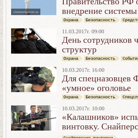
Правительство РФ 
внедрение системы
crimeavector.com.ua
Охрана
Безопасность
Средст
11.03.2017г. 09:00
День сотрудников 
структур
Охрана
Безопасность
Событи
10.03.2017г. 16:00
Для спецназовцев 
«умное» оголовье
Группа
Охрана
Безопасность
Спецсл
10.03.2017г. 10:00
«Калашников» исп
винтовку. Снайпер
"Интерфакс"