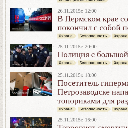
Снайперские винтовки
26.11.2015г. 12:00
В Пермском крае с
покончил с собой п
news.ircity.ru
Охрана
Безопасность
Охрана
25.11.2015г. 20:00
Полиция с большой
Охрана
Безопасность
Охрана
russian.rt.com
25.11.2015г. 18:00
Посетитель гиперма
Петрозаводске напа
www.avito.ru
топориками для раз
Охрана
Безопасность
Охрана
25.11.2015г. 16:00
Террорист-смертни