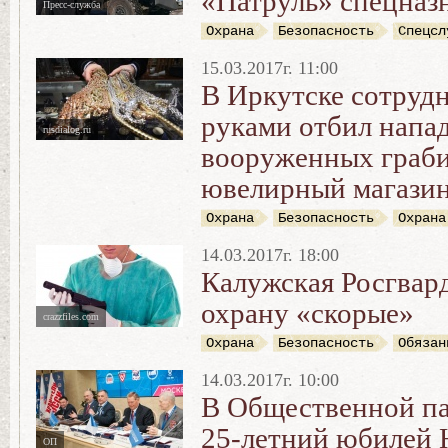
«Патруль» спецназ
Пресс-служба
Охрана
Безопасность
Спецсл
15.03.2017г. 11:00
В Иркутске сотруд
руками отбил напа
rusdialog.ru
вооруженных граби
ювелирный магази
Охрана
Безопасность
Охрана
14.03.2017г. 18:00
Калужская Росгвард
охрану «скорые»
crazzfiles.com
Охрана
Безопасность
Обязан
14.03.2017г. 10:00
В Общественной па
25-летний юбилей
ОП