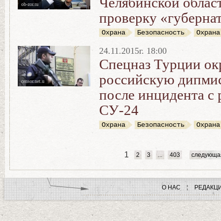
Челябинской облас
ob-zor.ru
проверку «губерна
Охрана
Безопасность
Охрана
24.11.2015г. 18:00
Спецназ Турции о
российскую дипми
censor.net.u
после инцидента с
СУ-24
Охрана
Безопасность
Охрана
1
2
3
...
403
следующа
О НАС
РЕДАКЦ