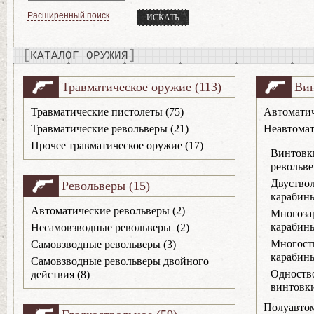
Расширенный поиск
КАТАЛОГ ОРУЖИЯ
Травматическое оружие (113)
Вин
Травматические пистолеты (75)
Автоматич
Травматические револьверы (21)
Неавтомат
Прочее травматическое оружие (17)
Винтовк
револьве
Двуство
Револьверы (15)
карабины
Автоматические револьверы (2)
Многоза
карабины
Несамовзводные револьверы (2)
Многост
Самовзводные револьверы (3)
карабины
Самовзводные револьверы двойного
Одноств
действия (8)
винтовки
Полуавтом