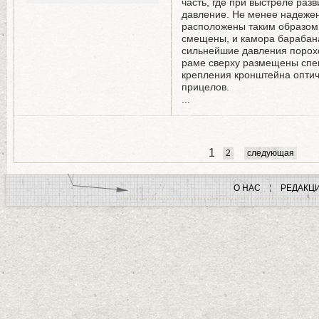
часть, где при выстреле раз
давление. Не менее надежен
расположены таким образом
смещены, и камора барабан
сильнейшие давления порох
раме сверху размещены спе
крепления кронштейна опти
прицелов.
...
1
2
следующая
О НАС
РЕДАКЦ