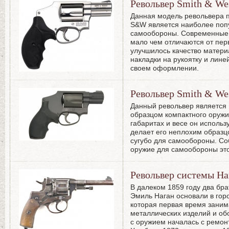
Револьвер Smith & We
Данная модель револьвера п
S&W является наиболее поп
самообороны. Современные
мало чем отличаются от перв
улучшилось качество матер
накладки на рукоятку и лин
своем оформлении.
Револьвер Smith & W
Данный револьвер является 
образцом компактного оружи
габаритах и весе он использ
делает его неплохим образц
сугубо для самообороны. Со
оружие для самообороны это
Револьвер системы На
В далеком 1859 году два бр
Эмиль Наган основали в го
которая первая время зани
металлических изделий и об
с оружием началась с ремон