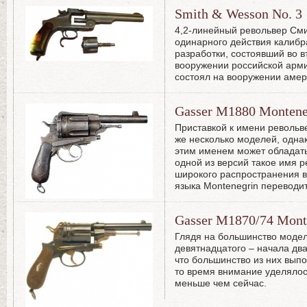
Smith & Wesson No. 3
4,2-линейный револьвер Сми
одинарного действия калибр
разработки, состоявший во в
вооружении российской арм
состоял на вооружении амер
Gasser M1880 Montene
Приставкой к имени револьв
же несколько моделей, одна
этим именем может обладать
одной из версий такое имя р
широкого распространения в
языка Montenegrin переводит
Gasser M1870/74 Mont
Глядя на большинство моде
девятнадцатого – начала два
что большинство из них выпо
то время внимание уделялос
меньше чем сейчас.