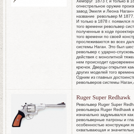
Хембруг 1873 г, и только в 1
огнестрельное оружие прои
завод Эмиля и Леона Наган»
название револьвер М 1877
И только в 1878 г. появился
того времени револьвер сис
полученные в ходе проектир
того времени по своей конст
прослеживаются во всех да
системы Наган. Это был ше
револьвер с ударно-спуско
действия с монолитной тяже
нем происходит одновременн
крючок. Дверцы открытия кам
других моделей того времени
Одним из главных достоинс
револьверов системы Наган
Ruger Super Redhawk
Револьвер Ruger Super Redh
револьвера Ruger Redhawk в
изначально задумывался ка
револьверные патроны и гла
особенностью конструкции 
охватывающая и значительну