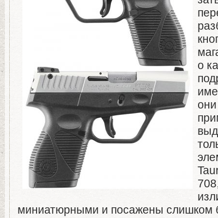
пер
раз
кно
маг
о к
под
име
они
при
выд
тол
эле
Tau
708
изл
миниатюрными и посажены слишком бл