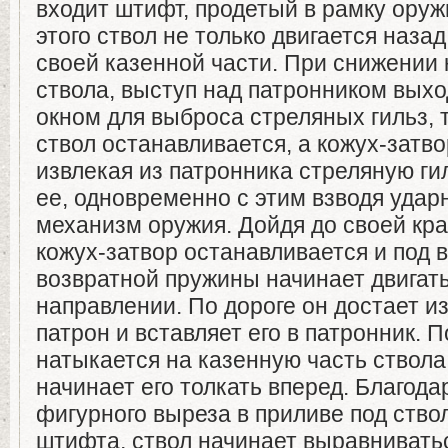
входит штифт, продетый в рамку оруж
этого ствол не только двигается назад
своей казенной части. При снижении 
ствола, выступ над патронником выхо
окном для выброса стреляных гильз, 
ствол останавливается, а кожух-затво
извлекая из патронника стреляную ги
ее, одновременно с этим взводя удар
механизм оружия. Дойдя до своей кра
кожух-затвор останавливается и под 
возвратной пружины начинает двигат
направлении. По дороге он достает и
патрон и вставляет его в патронник. П
натыкается на казенную часть ствола
начинает его толкать вперед. Благод
фигурного выреза в приливе под ство
штифта, ствол начинает выравнивать