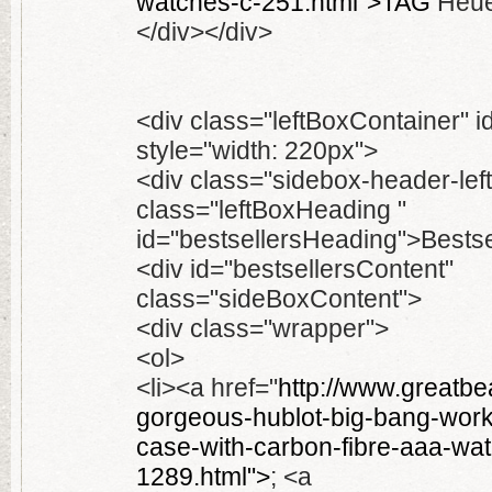
watches-c-251.html">TAG
Heue
</div></div>
<div class="leftBoxContainer" i
style="width: 220px">
<div class="sidebox-header-lef
class="leftBoxHeading "
id="bestsellersHeading">Bestse
<div id="bestsellersContent"
class="sideBoxContent">
<div class="wrapper">
<ol>
<li><a href="
http://www.greatbe
gorgeous-hublot-big-bang-work
case-with-carbon-fibre-aaa-wa
1289.html">
; <a