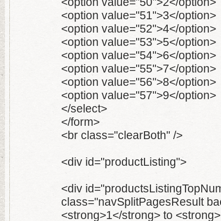
<option value="50">2</option>
<option value="51">3</option>
<option value="52">4</option>
<option value="53">5</option>
<option value="54">6</option>
<option value="55">7</option>
<option value="56">8</option>
<option value="57">9</option>
</select>
</form>
<br class="clearBoth" />
<div id="productListing">
<div id="productsListingTopNu
class="navSplitPagesResult ba
<strong>1</strong> to <strong>