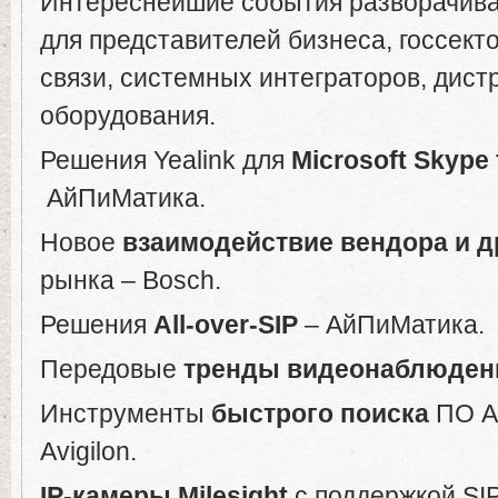
Интереснейшие события разворачива
для представителей бизнеса, госсект
связи, системных интеграторов, дис
оборудования.
Решения Yealink для
Microsoft Skype 
АйПиМатика.
Новое
взаимодействие
вендора
и
д
рынка – Bosch.
Решения
All-over-SIP
– АйПиМатика.
Передовые
тренды
видеонаблюден
Инструменты
быстрого
поиска
ПО Av
Avigilon.
IP-
камеры
Milesight
с поддержкой SI