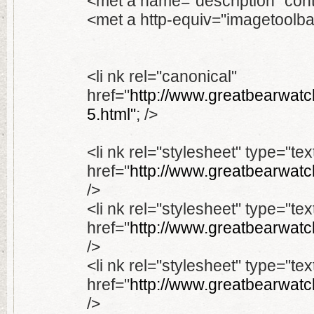
<met a name="description" cont
<met a http-equiv="imagetoolba
<li nk rel="canonical"
href="
http://www.greatbearwatch
5.html"
; />
<li nk rel="stylesheet" type="tex
href="
http://www.greatbearwatc
/>
<li nk rel="stylesheet" type="tex
href="
http://www.greatbearwatch
/>
<li nk rel="stylesheet" type="tex
href="
http://www.greatbearwatc
/>