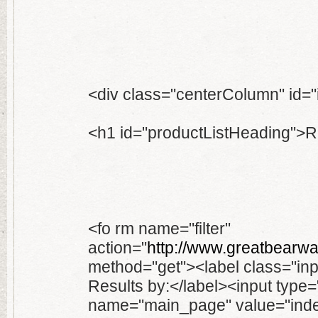
<div class="centerColumn" id="
<h1 id="productListHeading">R
<fo rm name="filter"
action="
http://www.greatbearwa
method="get"><label class="inp
Results by:</label><input type
name="main_page" value="inde