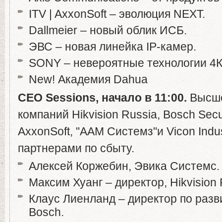
ITV | AxxonSoft – эволюция NEXT.
Dallmeier – новый облик ИСБ.
ЭВС – новая линейка IP-камер.
SONY – невероятные технологии 4
New! Академия Dahua
CEO
Sessions
,
начало
в
11:00.
Высше
компаний Hikvision Russia, Bosch Secur
AxxonSoft, "ААМ Системз"и Vicon Indu
партнерами по сбыту.
Алексей Коржебин, Эвика Системс.
Максим Хуанг – директор, Hikvision 
Клаус Лиенланд – директор по разв
Bosch.