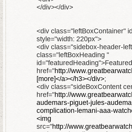
</div></div>
<div class="leftBoxContainer" i
style="width: 220px">
<div class="sidebox-header-lef
class="leftBoxHeading "
id="featuredHeading">Featured
href="
http://www.greatbearwatc
[more]</a></h3></div>
;
<div class="sideBoxContent ce
href="
http://www.greatbearwatch
audemars-piguet-jules-audema
complication-lemani-aaa-watch
<img
src="
http://www.greatbearwatc