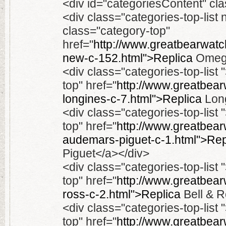
<div id="categoriesContent" c
<div class="categories-top-list
class="category-top"
href="
http://www.greatbearwatc
new-c-152.html">Replica
Omega
<div class="categories-top-list
top" href="
http://www.greatbear
longines-c-7.html">Replica
Long
<div class="categories-top-list
top" href="
http://www.greatbear
audemars-piguet-c-1.html">Rep
Piguet</a></div>
<div class="categories-top-list
top" href="
http://www.greatbearw
ross-c-2.html">Replica
Bell & R
<div class="categories-top-list
top" href="
http://www.greatbear