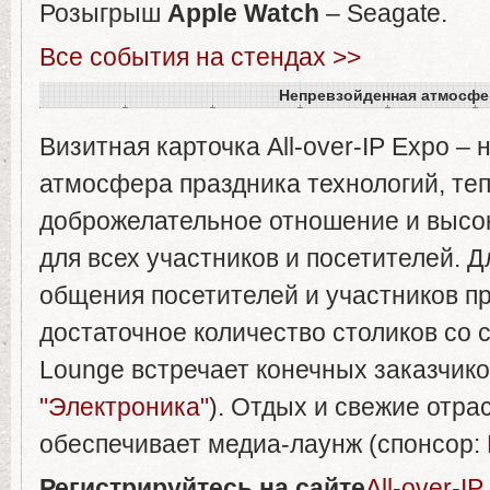
Розыгрыш
Apple
Watch
– Seagate.
Все события на стендах >>
Непревзойденная
атмосфе
Визитная карточка All-over-IP Expo –
атмосфера праздника технологий, те
доброжелательное отношение и высо
для всех участников и посетителей. 
общения посетителей и участников п
достаточное количество столиков со с
Lounge встречает конечных заказчико
"Электроника"
). Отдых и свежие отр
обеспечивает медиа-лаунж (спонсор:
Регистрируйтесь
на
сайте
All-over-I