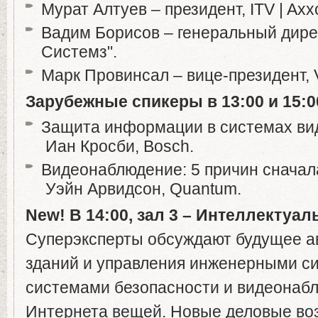
Мурат Алтуев – президент, ITV | Axx
Вадим Борисов – генеральный дире
Системз".
Марк Провинсал – вице-президент, Vi
Зарубежные
спикеры
в
13:00
и
15:0
Защита информации в системах ви
Иан Кросби, Bosch.
Видеонаблюдение: 5 причин сначал
Уэйн Арвидсон, Quantum.
New!
В
14:00,
зал
3
– Интеллектуал
Суперэксперты обсуждают будущее а
зданий и управления инженерными с
системами безопасности и видеонабл
Интернета вещей. Новые деловые во