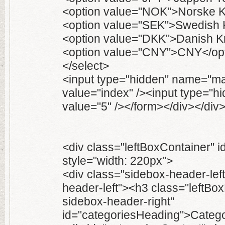
<option value="NOK">Norske K
<option value="SEK">Swedish 
<option value="DKK">Danish K
<option value="CNY">CNY</op
</select>
<input type="hidden" name="m
value="index" /><input type="
value="5" /></form></div></div
<div class="leftBoxContainer" i
style="width: 220px">
<div class="sidebox-header-lef
header-left"><h3 class="leftBo
sidebox-header-right"
id="categoriesHeading">Catego