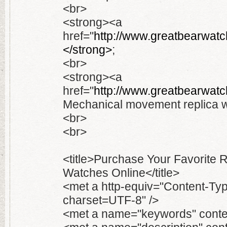
<br>
<strong><a
href="
http://www.greatbearwatc
</strong>
;
<br>
<strong><a
href="
http://www.greatbearwatc
Mechanical movement replica 
<br>
<br>
<title>Purchase Your Favorite 
Watches Online</title>
<met a http-equiv="Content-Type
charset=UTF-8" />
<met a name="keywords" conten