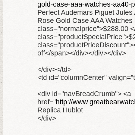
gold-case-aaa-watches-aa40-p
Perfect Audemars Piguet Jules
Rose Gold Case AAA Watches 
class="normalprice">$288.00 
class="productSpecialPrice">
class="productPriceDiscount"
off</span></div></div></div>
</div></td>
<td id="columnCenter" valign="
<div id="navBreadCrumb"> <a
href="
http://www.greatbearwat
Replica Hublot
</div>