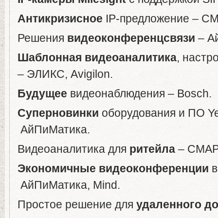
Антикризисное
IP-предложение – СМА
Решения
видеоконференцсвязи
– Ай
Шаблонная
видеоаналитика
, настр
– ЭЛИКС, Avigilon.
Будущее
видеонаблюдения – Bosch.
Суперновинки
оборудования и ПО Ye
АйПиМатика.
Видеоаналитика для
ритейла
– СМАР
Экономичные
видеоконференции
в
АйПиМатика, Mind.
Простое решение для
удаленного
до