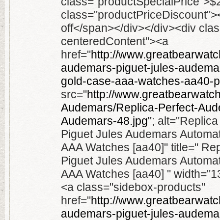
class="productSpecialPrice">
class="productPriceDiscount"
off</span></div></div><div cl
centeredContent"><a
href="
http://www.greatbearwatch
audemars-piguet-jules-audemar
gold-case-aaa-watches-aa40-p
src="
http://www.greatbearwatc
Audemars/Replica-Perfect-Aud
Audemars-48.jpg"
; alt="Replic
Piguet Jules Audemars Automa
AAA Watches [aa40]" title=" Re
Piguet Jules Audemars Automa
AAA Watches [aa40] " width="13
<a class="sidebox-products"
href="
http://www.greatbearwatch
audemars-piguet-jules-audemar