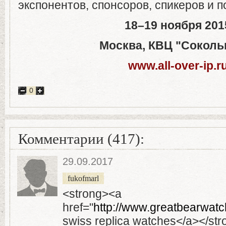
экспонентов, спонсоров, спикеров и п
18
–
19
ноября
201
Москва
,
КВЦ
"
Соколь
www.all-over-ip.r
0
Комментарии (417):
29.09.2017
fukofmarl
<strong><a
href="
http://www.greatbearwatc
swiss replica watches</a></str