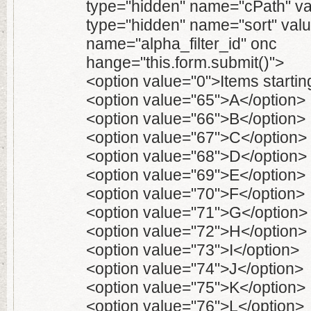
type="hidden" name="cPath" va
type="hidden" name="sort" valu
name="alpha_filter_id" onc
hange="this.form.submit()">
<option value="0">Items starting
<option value="65">A</option>
<option value="66">B</option>
<option value="67">C</option>
<option value="68">D</option>
<option value="69">E</option>
<option value="70">F</option>
<option value="71">G</option>
<option value="72">H</option>
<option value="73">I</option>
<option value="74">J</option>
<option value="75">K</option>
<option value="76">L</option>