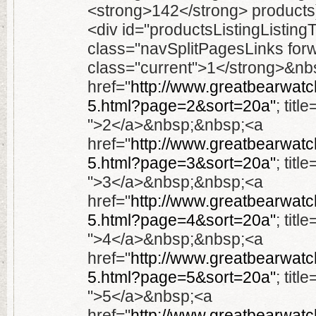
<strong>142</strong> products
<div id="productsListingListing
class="navSplitPagesLinks for
class="current">1</strong>&n
href="
http://www.greatbearwatch
5.html?page=2&sort=20a"
; titl
">2</a>&nbsp;&nbsp;<a
href="
http://www.greatbearwatch
5.html?page=3&sort=20a"
; titl
">3</a>&nbsp;&nbsp;<a
href="
http://www.greatbearwatch
5.html?page=4&sort=20a"
; titl
">4</a>&nbsp;&nbsp;<a
href="
http://www.greatbearwatch
5.html?page=5&sort=20a"
; titl
">5</a>&nbsp;<a
href="
http://www.greatbearwatch