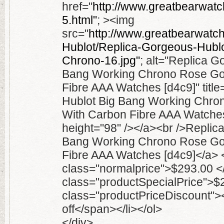
href="
http://www.greatbearwatch
5.html"
; ><img
src="
http://www.greatbearwatc
Hublot/Replica-Gorgeous-Hubl
Chrono-16.jpg"
; alt="Replica G
Bang Working Chrono Rose Go
Fibre AAA Watches [d4c9]" titl
Hublot Big Bang Working Chro
With Carbon Fibre AAA Watches
height="98" /></a><br />Replic
Bang Working Chrono Rose Go
Fibre AAA Watches [d4c9]</a> 
class="normalprice">$293.00 
class="productSpecialPrice">
class="productPriceDiscount"
off</span></li></ol>
</div>