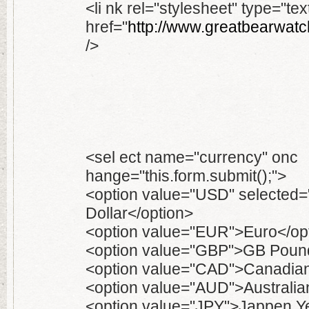
<li nk rel="stylesheet" type="te
href="
http://www.greatbearwatch
/>
<sel ect name="currency" onc
hange="this.form.submit();">
<option value="USD" selected
Dollar</option>
<option value="EUR">Euro</op
<option value="GBP">GB Poun
<option value="CAD">Canadian 
<option value="AUD">Australian
<option value="JPY">Jappen Y