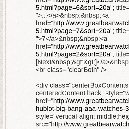
5.html?page=6&sort=20a"
; tit
">...</a>&nbsp;&nbsp;<a
href="
http://www.greatbearwatch
5.html?page=7&sort=20a"
; titl
">7</a>&nbsp;&nbsp;<a
href="
http://www.greatbearwatch
5.html?page=2&sort=20a"
; titl
[Next&nbsp;&gt;&gt;]</a>&nbsp
<br class="clearBoth" />
<div class="centerBoxContent
centeredContent back" style="
href="
http://www.greatbearwatch
hublot-big-bang-aaa-watches-3
style="vertical-align: middle;h
src="
http://www.greatbearwatc