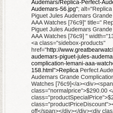
Audemars/Replica-Perfect-Aud
Audemars-56.jpg"
; alt="Replic
Piguet Jules Audemars Grande
AAA Watches [76c9]" title=" Re
Piguet Jules Audemars Grande
AAA Watches [76c9] " width="13
<a class="sidebox-products"
href="
http://www.greatbearwatch
audemars-piguet-jules-audema
complication-lemani-aaa-watch
158.html">Replica
Perfect Aude
Audemars Grande Complicatio
Watches [76c9]</a><div><span
class="normalprice">$290.00 
class="productSpecialPrice">
class="productPriceDiscount"
off</span></div></div><div cl