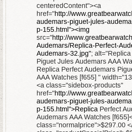
centeredContent"><a
href="
http://www.greatbearwatch
audemars-piguet-jules-audema
p-155.html"><img
src="
http://www.greatbearwatc
Audemars/Replica-Perfect-Aud
Audemars-32.jpg"
; alt="Replic
Piguet Jules Audemars AAA Watc
Replica Perfect Audemars Pigu
AAA Watches [f655] " width="13
<a class="sidebox-products"
href="
http://www.greatbearwatch
audemars-piguet-jules-audema
p-155.html">Replica
Perfect Au
Audemars AAA Watches [f655]
class="normalprice">$297.00 