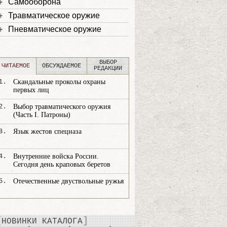
Самооборона
Травматическое оружие
Пневматическое оружие
ВЫБОР
ЧИТАЕМОЕ
ОБСУЖДАЕМОЕ
РЕДАКЦИИ
1.
Скандальные проколы охраны
первых лиц
2.
Выбор травматического оружия
(Часть I. Патроны)
3.
Язык жестов спецназа
4.
Внутренние войска России.
Сегодня день краповых беретов
5.
Отечественные двуствольные ружья
НОВИНКИ КАТАЛОГА