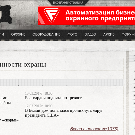
вход/регистрация
ГИ
ОРУЖИЕ
ОБОРУДОВАНИЕ
ФОТО
ВИДЕО
АРХИВ
ФОРУМ
нности охраны
13.03.2017г. 18:00
ками
Росгвардия поднята по тревоге
лей на
12.03.2017г. 10:00
В Белый дом попытался проникнуть «друг
президента США»
у «скорые»
Всего в новостях(1076)