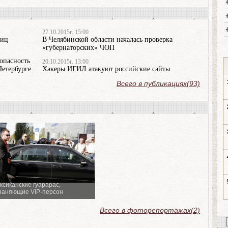
27.10.2015г. 15:00
лиц
В Челябинской области началась проверка
«губернаторских» ЧОП
зопасность
20.10.2015г. 13:00
Петербурге
Хакеры ИГИЛ атакуют российские сайты
Всего в публикациях(93)
ксиканские гуарарас,
раняющие VIP-персон
Всего в фоторепортажах(2)