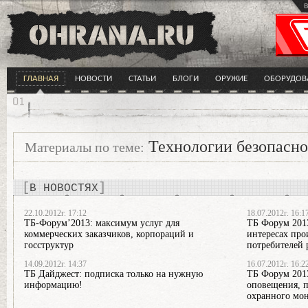
в
ГЛАВНАЯ
НОВОСТИ
СТАТЬИ
БЛОГИ
ОРУЖИЕ
ОБОРУДОВ
Технологии безопасно
Материалы по теме:
В НОВОСТЯХ
22.10.2012г. 17:12
18.07.2012г. 16:1
ТБ-Форум’2013: максимум услуг для
ТБ Форум 2013
коммерческих заказчиков, корпораций и
интересах про
госструктур
потребителей 
14.09.2012г. 14:37
16.07.2012г. 16:2
ТБ Дайджест: подписка только на нужную
ТБ Форум 201
информацию!
оповещения, 
охранного мо