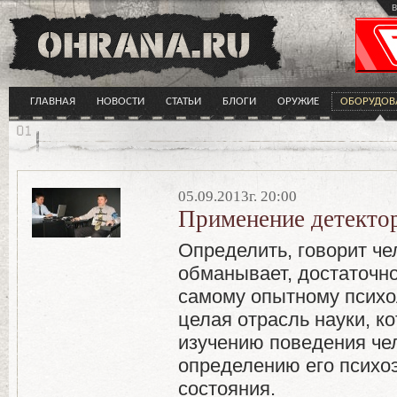
в
ГЛАВНАЯ
НОВОСТИ
СТАТЬИ
БЛОГИ
ОРУЖИЕ
ОБОРУДОВ
05.09.2013г. 20:00
Применение детекто
Определить, говорит че
обманывает, достаточн
самому опытному психо
целая отрасль науки, к
изучению поведения чел
определению его психо
состояния.