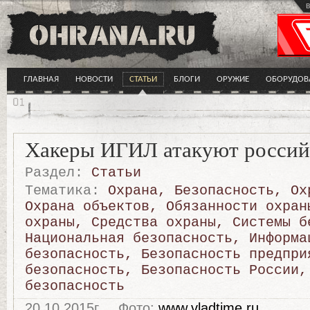
в
ГЛАВНАЯ
НОВОСТИ
СТАТЬИ
БЛОГИ
ОРУЖИЕ
ОБОРУДОВ
Хакеры ИГИЛ атакуют россий
Раздел:
Статьи
Тематика:
Охрана
,
Безопасность
,
Ох
Охрана объектов
,
Обязанности охран
охраны
,
Средства охраны
,
Системы б
Национальная безопасность
,
Информа
безопасность
,
Безопасность предпри
безопасность
,
Безопасность России
безопасность
20.10.2015г.
Фото:
www.vladtime.ru