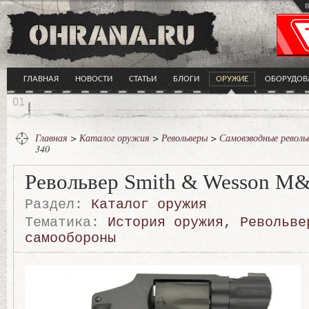
в
ГЛАВНАЯ
НОВОСТИ
СТАТЬИ
БЛОГИ
ОРУЖИЕ
ОБОРУДОВ
Главная
>
Каталог оружия
>
Револьверы
>
Самовзводные револь
340
Револьвер Smith & Wesson M&
Раздел:
Каталог оружия
Тематика:
История оружия
,
Револьве
самообороны