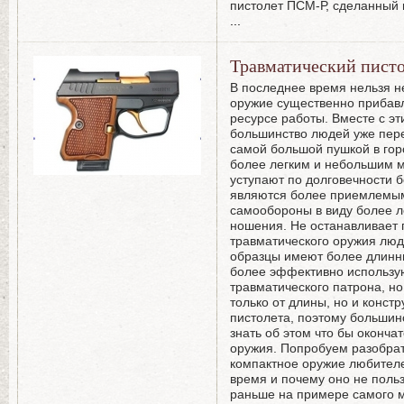
пистолет ПСМ-Р, сделанный 
...
Травматический писто
В последнее время нельзя не
оружие существенно прибавл
ресурсе работы. Вместе с эт
большинство людей уже пер
самой большой пушкой в гор
более легким и небольшим м
уступают по долговечности 
являются более приемлемым
самообороны в виду более л
ношения. Не останавливает 
травматического оружия люде
образцы имеют более длинны
более эффективно использу
травматического патрона, но
только от длины, но и конст
пистолета, поэтому большин
знать об этом что бы оконча
оружия. Попробуем разобра
компактное оружие любителе
время и почему оно не поль
раньше на примере самого м