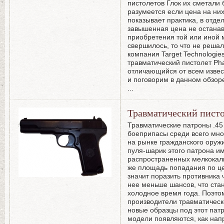
пистолетов Глок их сметали 
разумеется если цена на них
показывает практика, в отде
завышенная цена не останав
приобретения той или иной 
свершилось, то что не реша
компания Target Technologie
травматический пистолет P
отличающийся от всем извес
и поговорим в данном обзор
...
Травматический пист
Травматические патроны .4
боеприпасы среди всего мн
на рынке гражданского оруж
пуля-шарик этого патрона и
распространенных мелкокал
же площадь попадания по це
значит поразить противника 
нее меньше шансов, что ста
холодное время года. Поэтом
производители травматическ
новые образцы под этот патр
модели появляются, как нап