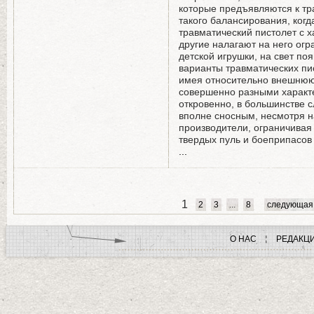
которые предъявляются к тр
такого балансирования, когд
травматический пистолет с х
другие налагают на него ог
детской игрушки, на свет п
варианты травматических пи
имея относительно внешнюю 
совершенно разными характе
откровенно, в большинстве 
вполне сносным, несмотря на
производители, ограничивая
твердых пуль и боеприпасов
...
1
2
3
...
8
следующая
О НАС
РЕДАКЦ