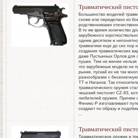
Травматический пист
Большинство моделей травма
схоже или переделано из бое
родственниками отечествен
В то же время количество д
зарубежного короткоствольн
одним десятком и непонятно
травматики еще до сих пор 
создания травматических вар
даже Пустынных Орлов для л
пушек. Тем не менее нельзя
что зарубежные модели не п
рынке, пускай их не так мног
разнообразие с бесконечную
ТТ и Наганов. Так относите
травматического оружия стал
чешский пистолет CZ-83, кот
любителей оружия. Причем от
Феникс-Р изготавливают путе
создают по образу и подоби
...
Травматический писто
Травматическое оружие и тр