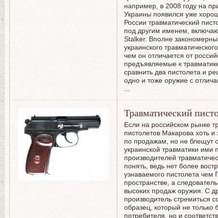
например, в 2008 году на п
Украины появился уже хоро
России травматический писто
под другим именем, включа
Stalker. Вполне закономерн
украинского травматического 
чем он отличается от россий
предъявляемые к травматик
сравнить два пистолета и р
одно и тоже оружие с отли
...
Травматический пист
Если на российском рынке т
пистолетов Макарова хоть 
по продажам, но не блещут 
украинской травматики ими
производителей травматичес
понять, ведь нет более вост
узнаваемого пистолета чем 
пространстве, а следователь
высоких продаж оружия. С д
производитель стремиться с
образец, который не только 
потребителя, но и соответст