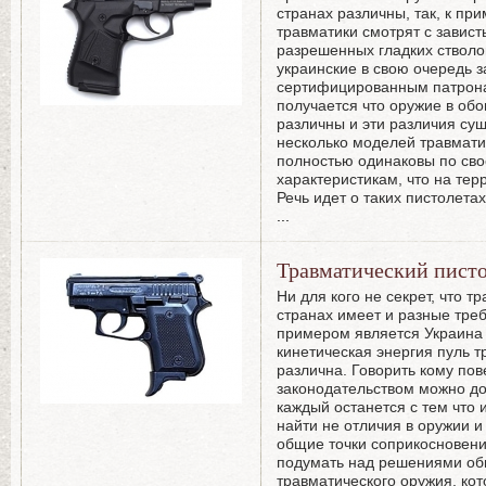
странах различны, так, к пр
травматики смотрят с завист
разрешенных гладких стволо
украинские в свою очередь
сертифицированным патрона
получается что оружие в обо
различны и эти различия су
несколько моделей травмати
полностью одинаковы по сво
характеристикам, что на тер
Речь идет о таких пистолетах 
...
Травматический писто
Ни для кого не секрет, что 
странах имеет и разные тре
примером является Украина 
кинетическая энергия пуль 
различна. Говорить кому по
законодательством можно дол
каждый останется с тем что 
найти не отличия в оружии и
общие точки соприкосновения
подумать над решениями об
травматического оружия, кот