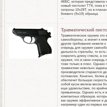
АКБС, которая представила 
новый пистолет ТТК, пока в
патроны 10х28Т, но в планах
боевого (9х19) образца.
...
Травматический пист
Травматическое оружие это 
самообороны, а значит к не
другие требования нежели к
очередь для оружия самооб
дальность стрельбы, то есть
сократить длину ствола, а с
оружия, что в свою очередь 
тоже только в плюс. Однако
травматики невольно задае
производители стараются де
потяжелее. Конечно, более 
обеспечит большую скорость 
собой кусок железа весом б
еще удовольствие, по крайне
привыкнешь. Однако есть и 
компактных образцов, котор
как оружие эффективное и до
например один из первых ко