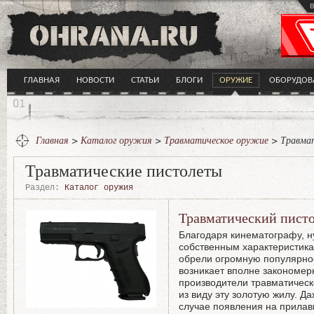
в
ГЛАВНАЯ
НОВОСТИ
СТАТЬИ
БЛОГИ
ОРУЖИЕ
ОБОРУДОВ
Главная
>
Каталог оружия
>
Травматическое оружие
> Травма
Травматические пистолеты
Раздел:
Каталог оружия
Травматический пист
Благодаря кинематографу, н
собственным характеристика
обрели огромную популярно
возникает вполне закономер
производители травматическ
из виду эту золотую жилу. Д
случае появления на прилав