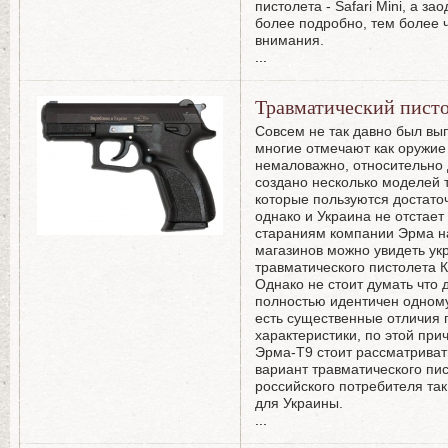
пистолета - Safari Mini, а з
более подробно, тем более 
внимания.
...
Травматический пист
Совсем не так давно был вы
многие отмечают как оружие 
немаловажно, относительно 
создано несколько моделей 
которые пользуются достато
однако и Украина не отстает
стараниям компании Эрма н
магазинов можно увидеть ук
травматического пистолета 
Однако не стоит думать что
полностью идентичен одному
есть существенные отличия
характеристики, по этой при
Эрма-Т9 стоит рассматриват
вариант травматического пис
российского потребителя так
для Украины.
...