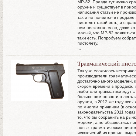
МР-82. Правда тут нужно сраз
оружие и существует в прир
написания статьи не произво
так и не появится в продаже
пистолет такой есть, и справ
нем несколько слов, даже хот
малый, что МР-82 появиться 
таки есть. Попробуем собра
пистолету.
...
Травматический пист
Так уже сложилось историчес
производители травматическ
достаточно много моделей, 
скором времени в продаже.
любители травматики ждут с
больше чем новости о легал
оружия, в 2012 же году всех
по многим причинам (в осно
законодательства 2011 года
то, что бы сохранить на ры
модели, а не обзавестись н
новых травматических пистол
исключений из правил, выде