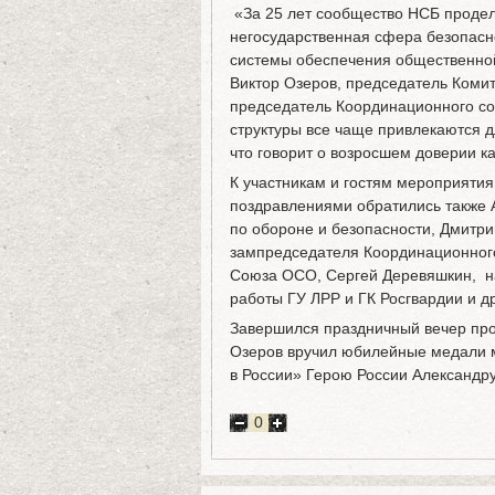
«За 25 лет сообщество НСБ продел
негосударственная сфера безопасн
системы обеспечения общественной
Виктор Озеров, председатель Коми
председатель Координационного со
структуры все чаще привлекаются 
что говорит о возросшем доверии ка
К участникам и гостям мероприятия
поздравлениями обратились также 
по обороне и безопасности, Дмитр
зампредседателя Координационного
Союза ОСО, Сергей Деревяшкин, н
работы ГУ ЛРР и ГК Росгвардии и др
Завершился праздничный вечер пр
Озеров вручил юбилейные медали м
в России» Герою России Александр
0