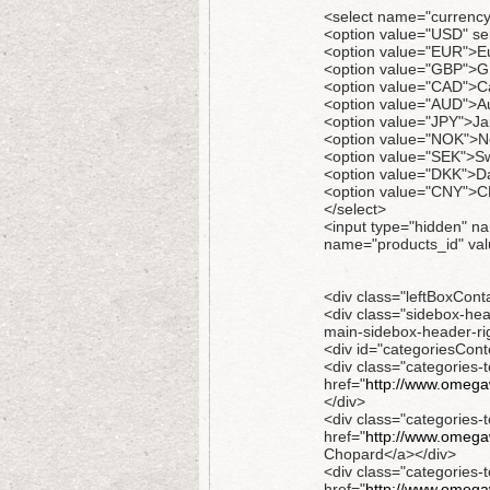
<select name="currency"
<option value="USD" se
<option value="EUR">E
<option value="GBP">G
<option value="CAD">Ca
<option value="AUD">Aus
<option value="JPY">J
<option value="NOK">N
<option value="SEK">S
<option value="DKK">D
<option value="CNY">C
</select>
<input type="hidden" n
name="products_id" val
<div class="leftBoxConta
<div class="sidebox-hea
main-sidebox-header-ri
<div id="categoriesCont
<div class="categories-t
href="
http://www.omegaw
</div>
<div class="categories-t
href="
http://www.omegaw
Chopard</a></div>
<div class="categories-t
href="
http://www.omega