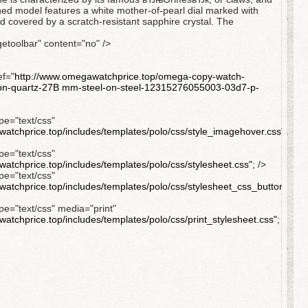
ished model features a white mother-of-pearl dial marked with
 covered by a scratch-resistant sapphire crystal. The
etoolbar" content="no" />
ef="
http://www.omegawatchprice.top/omega-copy-watch-
ation-quartz-27В mm-steel-on-steel-12315276055003-03d7-p-
ype="text/css"
atchprice.top/includes/templates/polo/css/style_imagehover.css"
;
ype="text/css"
atchprice.top/includes/templates/polo/css/stylesheet.css"
; />
ype="text/css"
atchprice.top/includes/templates/polo/css/stylesheet_css_buttons.css
ype="text/css" media="print"
atchprice.top/includes/templates/polo/css/print_stylesheet.css"
;