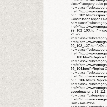
class="category-subs-
<div class="subcategor
href="
http://www.omegaw
c-99_102.html"><span
c
Constellation</span></
<div class="subcategor
href="
http://www.omegaw
99_102_103.html"><sp
</div>
<div class="subcategor
href="
http://www.omegaw
99_102_127.html">Doub
<div class="subcategor
href="
http://www.omegaw
99_100.html">Replica
O
<div class="subcategor
href="
http://www.omega
99_104.html">Replica
O
<div class="subcategor
href="
http://www.omegaw
c-99_106.html">Replica
<div class="subcategor
href="
http://www.omega
speedmaster-c-99_111.
<div class="categories-t
href="
http://www.omega
Rolex</a></div>
<div class="categories-t