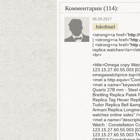
Комментарии (114):
06.09.2017
fukofmarl
<strong><a href="
http:
| <strong><a href="
http
| <strong><a href="
http
replica watches</a></s
<br>
<title>Omega copy Watch
123.15.27.60.55.003 [03
omegawatchprice.top</ti
<met a http-equiv="Cont
<met a name="keywords"
Quartz 27В mm - Steel o
Breitling Replica Patek
Replica Tag Heuer Repli
Tudor Replica Bell &am
Armani Replica Longine
watches online sales" />
<met a name="descripti
Watch : Constellation C
123.15.27.60.55.003 [0
123.15.27.60.55.003 The
OMEGA Constellation lin