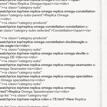
parent">New Replica Omega</span></a></div>
y"><a class="category-subs"
atchprice.top/new-replica-omega-replica-omega-constellation-
lass="category-subs-parent">Replica Omega
a></div>
y"><a class="category-products"
atchprice.top/replica-omega-constellation-constellation-c-
an
class="category-subs-selected">Constellation</span></a>
y"><a class="category-products"
atchprice.top/replica-omega-constellation-doubleeagle-c-
le-eagle</a></div>
;
y"><a class="category-subs"
atchprice.top/new-replica-omega-replica-omega-deville-c-
mega DE-Ville</a></div>
y"><a class="category-subs"
watchprice.top/new-replica-omega-replica-omega-seamaster-c-
mega Seamaster</a></div>
y"><a class="category-subs"
atchprice.top/new-replica-omega-replica-omega-specialities-
Omega specialities</a></div>
y"><a class="category-subs"
watchprice.top/new-replica-omega-replica-omega-
html">Replica
Omega Speedmaster</a></div>
op-list "><a class="category-top"
watchprice.top/new-replica-rolex-c-78.html">New
Replica
op-list "><a class="category-top"