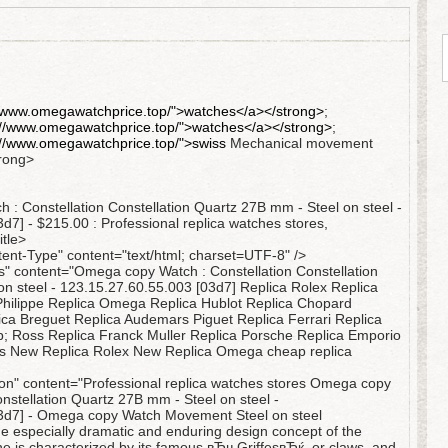
//www.omegawatchprice.top/">watches</a></strong>
;
://www.omegawatchprice.top/">watches</a></strong>
;
://www.omegawatchprice.top/">swiss
Mechanical movement
trong>
 : Constellation Constellation Quartz 27В mm - Steel on steel -
d7] - $215.00 : Professional replica watches stores,
tle>
ent-Type" content="text/html; charset=UTF-8" />
 content="Omega copy Watch : Constellation Constellation
n steel - 123.15.27.60.55.003 [03d7] Replica Rolex Replica
 Philippe Replica Omega Replica Hublot Replica Chopard
ca Breguet Replica Audemars Piguet Replica Ferrari Replica
p; Ross Replica Franck Muller Replica Porsche Replica Emporio
s New Replica Rolex New Replica Omega cheap replica
on" content="Professional replica watches stores Omega copy
onstellation Quartz 27В mm - Steel on steel -
3d7] - Omega copy Watch Movement Steel on steel
 especially dramatic and enduring design concept of the
e is characterized by its famous вЂњGriffesвЂќ, or claws, and