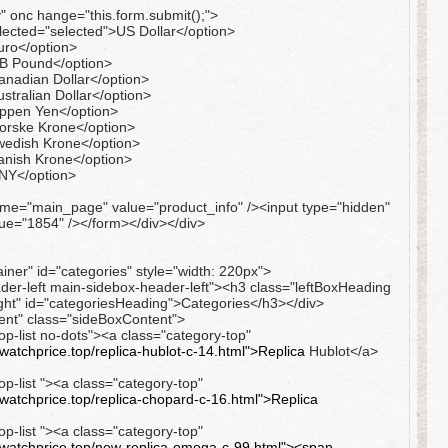
 onc hange="this.form.submit();">
lected="selected">US Dollar</option>
uro</option>
B Pound</option>
nadian Dollar</option>
tralian Dollar</option>
appen Yen</option>
orske Krone</option>
wedish Krone</option>
anish Krone</option>
NY</option>
ame="main_page" value="product_info" /><input type="hidden"
ue="1854" /></form></div></div>
iner" id="categories" style="width: 220px">
der-left main-sidebox-header-left"><h3 class="leftBoxHeading
ght" id="categoriesHeading">Categories</h3></div>
ent" class="sideBoxContent">
op-list no-dots"><a class="category-top"
atchprice.top/replica-hublot-c-14.html">Replica
Hublot</a>
op-list "><a class="category-top"
atchprice.top/replica-chopard-c-16.html">Replica
op-list "><a class="category-top"
watchprice.top/new-replica-omega-c-99.html"><span