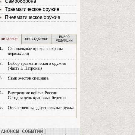
Самооборона
Травматическое оружие
Пневматическое оружие
ВЫБОР
ЧИТАЕМОЕ
ОБСУЖДАЕМОЕ
РЕДАКЦИИ
1.
Скандальные проколы охраны
первых лиц
2.
Выбор травматического оружия
(Часть I. Патроны)
3.
Язык жестов спецназа
4.
Внутренние войска России.
Сегодня день краповых беретов
5.
Отечественные двуствольные ружья
АНОНСЫ СОБЫТИЙ