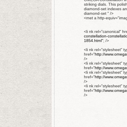
striking dials. This pol
diamond-set indexes and
diamond-set " />
<met a http-equiv="imag
<li nk rel="canonical" hr
constellation-constell
1854.html"
; />
<li nk rel="stylesheet" t
href="
http://www.omegaw
/>
<li nk rel="stylesheet" t
href="
http://www.omegaw
<li nk rel="stylesheet" t
href="
http://www.omegaw
/>
<li nk rel="stylesheet" t
href="
http://www.omegaw
/>