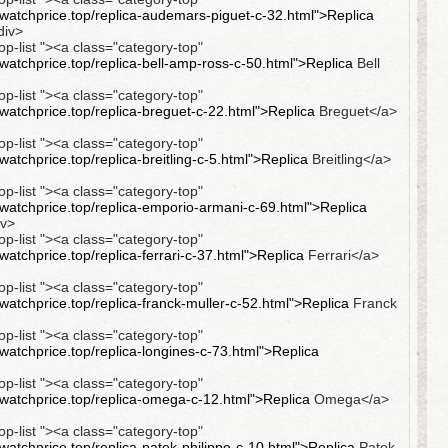
atchprice.top/replica-audemars-piguet-c-32.html">Replica
div>
op-list "><a class="category-top"
atchprice.top/replica-bell-amp-ross-c-50.html">Replica
Bell
op-list "><a class="category-top"
atchprice.top/replica-breguet-c-22.html">Replica
Breguet</a>
op-list "><a class="category-top"
atchprice.top/replica-breitling-c-5.html">Replica
Breitling</a>
op-list "><a class="category-top"
atchprice.top/replica-emporio-armani-c-69.html">Replica
iv>
op-list "><a class="category-top"
atchprice.top/replica-ferrari-c-37.html">Replica
Ferrari</a>
op-list "><a class="category-top"
atchprice.top/replica-franck-muller-c-52.html">Replica
Franck
op-list "><a class="category-top"
atchprice.top/replica-longines-c-73.html">Replica
op-list "><a class="category-top"
watchprice.top/replica-omega-c-12.html">Replica
Omega</a>
op-list "><a class="category-top"
atchprice.top/replica-patek-philippe-c-10.html">Replica
Patek