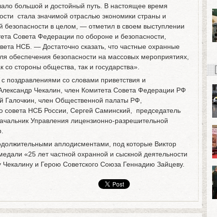
ало большой и достойный путь. В настоящее время
ости стала значимой отраслью экономики страны и
 безопасности в целом, — отметил в своем выступлении
тета Совета Федерации по обороне и безопасности,
вета НСБ. — Достаточно сказать, что частные охранные
для обеспечения безопасности на массовых мероприятиях,
к со стороны общества, так и государства».
 с поздравлениями со словами приветствия и
Александр Чекалин, член Комитета Совета Федерации РФ
ий Галочкин, член Общественной палаты РФ,
 совета НСБ России, Сергей Саминский, председатель
ачальник Управления лицензионно-разрешительной
.
одолжительными аплодисментами, под которые Виктор
едали «25 лет частной охранной и сыскной деятельности
у Чекалину и Герою Советского Союза Геннадию Зайцеву.