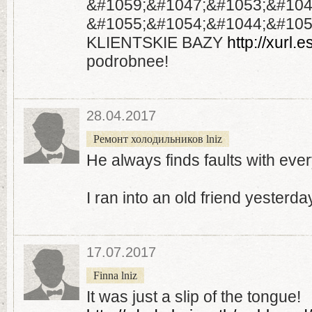
&#1059;&#1047;&#1053;&#104
&#1055;&#1054;&#1044;&#105
KLIENTSKIE BAZY
http://xur
podrobnee!
28.04.2017
Ремонт холодильников lniz
He always finds faults with eve
I ran into an old friend yesterda
17.07.2017
Finna lniz
It was just a slip of the tongue!