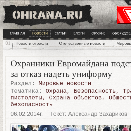
в
ГЛАВНАЯ
НОВОСТИ
СТАТЬИ
БЛОГИ
ОРУЖИЕ
ОБОРУДОВ
Новости отрасли
Отечественные новости
Мировы
Охранники Евромайдана подст
за отказ надеть униформу
Раздел:
Мировые новости
Тематика:
Охрана
,
Безопасность
,
Тр
пистолеты
,
Охрана объектов
,
Общест
безопасность
06.02.2014г.
Текст: Александр Захариков