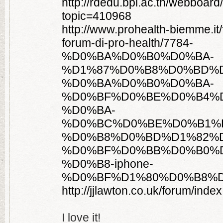
http://rdedu.bpi.ac.th/webboard
topic=410968
http://www.prohealth-biemme.it
forum-di-pro-health/7784-
%D0%BA%D0%B0%D0%BA-
%D1%87%D0%B8%D0%BD%D
%D0%BA%D0%B0%D0%BA-
%D0%BF%D0%BE%D0%B4%
%D0%BA-
%D0%BC%D0%BE%D0%B1%
%D0%B8%D0%BD%D1%82%D
%D0%BF%D0%BB%D0%B0%
%D0%B8-iphone-
%D0%BF%D1%80%D0%B8%D
http://jjlawton.co.uk/forum/ind
I love it!