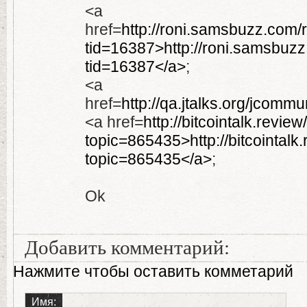
<a
href=
http://roni.samsbuzz.com/
tid=16387>http://roni.samsbuz
tid=16387</a>
;
<a
href=
http://qa.jtalks.org/jcomm
<a href=
http://bitcointalk.revie
topic=865435>http://bitcointalk
topic=865435</a>
;
Ok
Добавить комментарий:
Нажмите чтобы оставить комметарий
Имя: