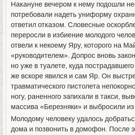
Накануне вечером к нему подошли нес
потребовали надеть униформу охранн
ответил отказом. Словесные оскорбл
переросли в избиение молодого челове
отвели к некоему Яру, которого на М
«руководителем». Допрос вновь зако
но уже в туалете, куда пострадавшего
же вскоре явился и сам Яр. Он выстр
травматического пистолета непокорн
ногу, раненного запихали в такси, вы
массива «Березняки» и выбросили из
Молодому человеку удалось добратьс
дома и позвонить в домофон. После э