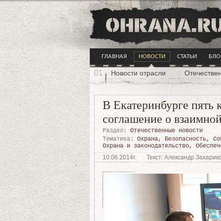
ГЛАВНАЯ
НОВОСТИ
СТАТЬИ
БЛО
Новости отрасли
Отечестве
В Екатеринбурге пять
соглашение о взаимно
Раздел:
Отечественные новости
Тематика:
Охрана
,
Безопасность
,
Со
Охрана и законодательство
,
Обеспеч
10.06.2014г.
Текст: Александр Захарик