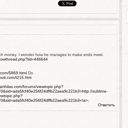
h money. I wonder how he manages to make ends meet.
showthread.php?tid=446644
l.com/5869.html
Do
.xooit.com/t215.htm
barthilas.com/forums/viewtopic.php?
&sid=ada5fcf40e256f24dffb22aea9c221b3>http://sublime-
ewtopic.php?
0&sid=ada5fcf40e256f24dffb22aea9c221b3</a>
;
Ответить