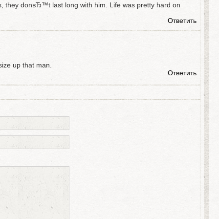
, they donвЂ™t last long with him. Life was pretty hard on
Ответить
size up that man.
Ответить