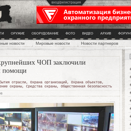
вход/регистрация
ГИ
ОРУЖИЕ
ОБОРУДОВАНИЕ
ФОТО
ВИДЕО
АРХИВ
ФОРУМ
нные новости
Мировые новости
Новости партнеров
 крупнейших ЧОП заключили
й помощи
бытия отрасли
,
Охрана организаций
,
Охрана объектов
,
ение охраны
,
Средства охраны
,
Общественная безопасность
ов