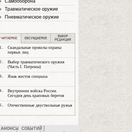
Самооборона
Травматическое оружие
Пневматическое оружие
ВЫБОР
ЧИТАЕМОЕ
ОБСУЖДАЕМОЕ
РЕДАКЦИИ
1.
Скандальные проколы охраны
первых лиц
2.
Выбор травматического оружия
(Часть I. Патроны)
3.
Язык жестов спецназа
4.
Внутренние войска России.
Сегодня день краповых беретов
5.
Отечественные двуствольные ружья
АНОНСЫ СОБЫТИЙ