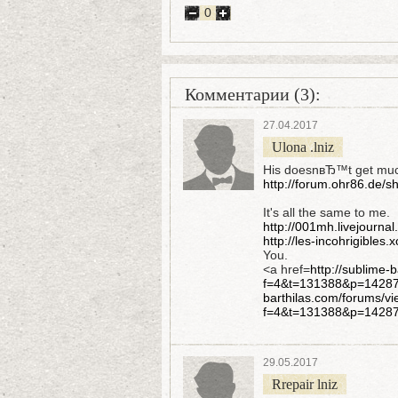
0
Комментарии (3):
27.04.2017
Ulona .lniz
His doesnвЂ™t get muc
http://forum.ohr86.de/
It's all the same to me.
http://001mh.livejourna
http://les-incohrigibles
You.
<a href=
http://sublime-
f=4&t=131388&p=142870
barthilas.com/forums/vi
f=4&t=131388&p=14287
29.05.2017
Rrepair lniz