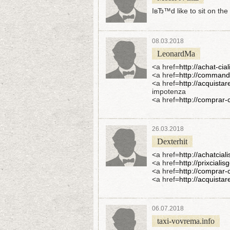
IвЂ™d like to sit on th
08.03.2018
LeonardMa
<a href=
http://achat-cia
<a href=
http://commande
<a href=
http://acquistar
impotenza
<a href=
http://comprar-
26.03.2018
Dexterhit
<a href=
http://achatci
<a href=
http://prixcial
<a href=
http://comprar-
<a href=
http://acquistar
06.07.2018
taxi-vovrema.info