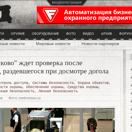
вход/регистрация
ГИ
ОРУЖИЕ
ОБОРУДОВАНИЕ
ФОТО
ВИДЕО
АРХИВ
ФОРУМ
нные новости
Мировые новости
Новости партнеров
ково" ждет проверка после
 раздевшегося при досмотре догола
нтроль доступа
,
Системы безопасности
,
Охрана объектов
,
ости охраны
,
Обеспечение охраны
,
Средства охраны
,
нная безопасность
,
Личная безопасность
ов
Фото: metronews.ru