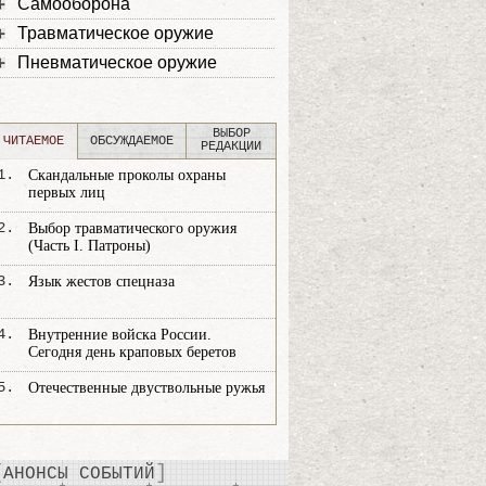
Самооборона
Травматическое оружие
Пневматическое оружие
ВЫБОР
ЧИТАЕМОЕ
ОБСУЖДАЕМОЕ
РЕДАКЦИИ
1.
Скандальные проколы охраны
первых лиц
2.
Выбор травматического оружия
(Часть I. Патроны)
3.
Язык жестов спецназа
4.
Внутренние войска России.
Сегодня день краповых беретов
5.
Отечественные двуствольные ружья
АНОНСЫ СОБЫТИЙ