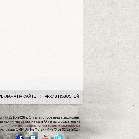
РЕКЛАМА НА САЙТЕ
АРХИВ НОВОСТЕЙ
ght © 2010-2026гг. Ohrana.ru. Все права защищены.
ивная гиперссылка на сайт Ohrana.ru обязательна.
Полные правила использования материалов
.
истрации СМИ ЭЛ № ФС 77 - 47573 от 02.12.2011 г.