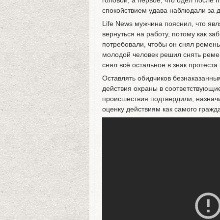
головой, а первое, что одел после 
спокойствием удава наблюдали за 
Life News мужчина пояснил, что яв
вернуться на работу, потому как за
потребовали, чтобы он снял ремень 
молодой человек решил снять ремен
снял всё остальное в знак протест
Оставлять обидчиков безнаказанным
действия охраны в соответствующи
происшествия подтвердили, назнач
оценку действиям как самого гражда