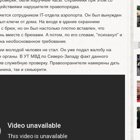
проверки, были наручные часы. Охранники при этом со
действиями нарушителя правопорядка.
ляется сотрудником IT-отдела аэропорта. Он был вынужден
был ключи от дома. На входе в здание охранники
с брюк, но он был настолько плотно вставлен, что
ь вместе с брюками. А потом, по его словам, "психанул" и
а на необоснованное требование.
и молодой человек не стал. Он уже подал жалобу на
е органы. В УТ МВД по Северо-Западу факт данного
ив служебную проверку. Правоохранители намерены дать
нина, так и секьюрити.