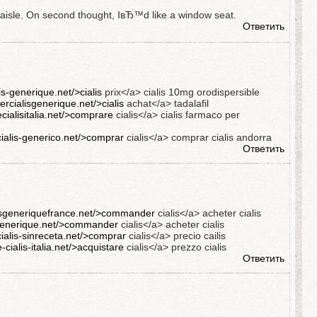
e aisle. On second thought, IвЂ™d like a window seat.
Ответить
lis-generique.net/>cialis
prix</a> cialis 10mg orodispersible
rcialisgenerique.net/>cialis
achat</a> tadalafil
ecialisitalia.net/>comprare
cialis</a> cialis farmaco per
cialis-generico.net/>comprar
cialis</a> comprar cialis andorra
Ответить
alisgeneriquefrance.net/>commander
cialis</a> acheter cialis
isgenerique.net/>commander
cialis</a> acheter cialis
cialis-sinreceta.net/>comprar
cialis</a> precio cailis
e-cialis-italia.net/>acquistare
cialis</a> prezzo cialis
Ответить