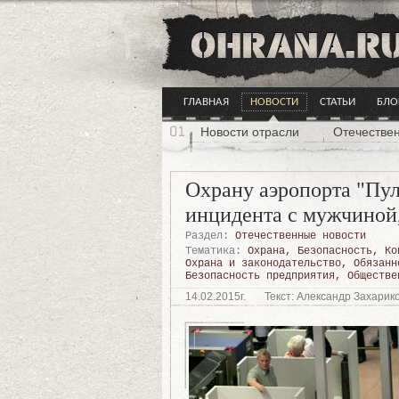
ГЛАВНАЯ
НОВОСТИ
СТАТЬИ
БЛО
Новости отрасли
Отечестве
Охрану аэропорта "Пул
инцидента с мужчиной,
Раздел:
Отечественные новости
Тематика:
Охрана
,
Безопасность
,
Ко
Охрана и законодательство
,
Обязанн
Безопасность предприятия
,
Обществе
14.02.2015г.
Текст: Александр Захарик