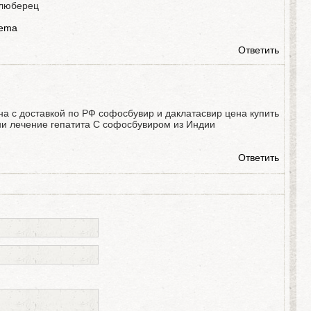
 люберец
rema
Ответить
а с доставкой по РФ софосбувир и даклатасвир цена купить
ни лечение гепатита С софосбувиром из Индии
Ответить