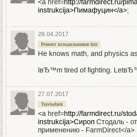
<a href=
http://farmdirect.ru/pim
instrukcija>Пимафуцин</a>
;
28.04.2017
Ремонт холодильников lniz
He knows math, and physics as
IвЂ™m tired of fighting. Letв
27.07.2017
Travisshiek
<a href=
http://farmdirect.ru/sto
instrukcija>Сироп
Стодаль - о
применению - FarmDirect</a>