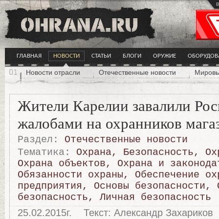
в
ГЛАВНАЯ
НОВОСТИ
СТАТЬИ
БЛОГИ
ОРУЖИЕ
ОБОРУДОВ
Новости отрасли
Отечественные новости
Мировы
Жители Карелии завалили Рос
жалобами на охранников мага
Раздел:
Отечественные новости
Тематика:
Охрана
,
Безопасность
,
Ох
Охрана объектов
,
Охрана и законода
Обязанности охраны
,
Обеспечение ох
предприятия
,
Основы безопасности
,
безопасность
,
Личная безопасность
25.02.2015г.
Текст: Александр Захариков