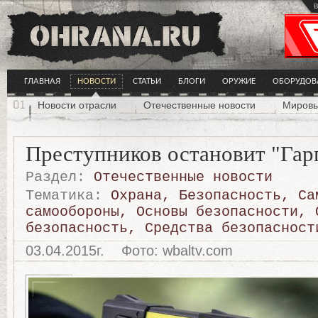
в
ГЛАВНАЯ
НОВОСТИ
СТАТЬИ
БЛОГИ
ОРУЖИЕ
ОБОРУДОВ
Новости отрасли
Отечественные новости
Мировы
Преступников остановит "Гар
Раздел:
Отечественные новости
Тематика:
Охрана
,
Безопасность
,
Са
самообороны
,
Основы безопасности
,
безопасность
,
Средства безопасност
03.04.2015г.
Фото: wbaltv.com