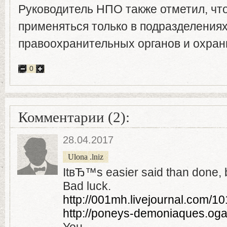
Руководитель НПО также отметил, что
применяться только в подразделения
правоохранительных органов и охран
0
Комментарии (2):
28.04.2017
Ulona .lniz
ItвЂ™s easier said than done, bu
Bad luck.
http://001mh.livejournal.com/1
http://poneys-demoniaques.og