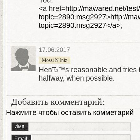
You.
<a href=
http://mawared.net/tes
topic=2890.msg2927>http://maw
topic=2890.msg2927</a>
;
17.06.2017
Mossi N lniz
HeвЂ™s reasonable and tries t
halfway, when possible.
Добавить комментарий:
Нажмите чтобы оставить комметарий
Имя:
Email: