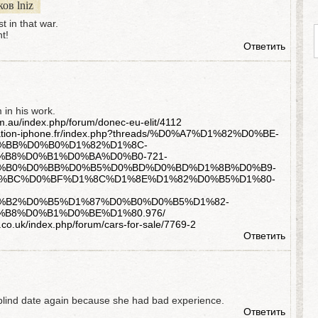
ов lniz
t in that war.
ht!
Ответить
 in his work.
m.au/index.php/forum/donec-eu-elit/4112
aration-iphone.fr/index.php?threads/%D0%A7%D1%82%D0%BE-
%BB%D0%B0%D1%82%D1%8C-
B8%D0%B1%D0%BA%D0%B0-721-
%B0%D0%BB%D0%B5%D0%BD%D0%BD%D1%8B%D0%B9-
%BC%D0%BF%D1%8C%D1%8E%D1%82%D0%B5%D1%80-
%B2%D0%B5%D1%87%D0%B0%D0%B5%D1%82-
B8%D0%B1%D0%BE%D1%80.976/
co.uk/index.php/forum/cars-for-sale/7769-2
Ответить
blind date again because she had bad experience.
Ответить