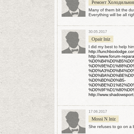
Ремонт Холодильник
Many of them bit the dus
Everything will be all rig
30.05.2017
Opair lniz
I did my best to help him
http://lunchboxlodge.co
http://www.forum-rep
%D0%B4%D0%B5%D0
%D0%9E%D1%88%D0%
%D0%A3%D0%B4%D0
%D0%BA%D0%BE%D0
%D0%BD%D0%B5-
%D0%BE%D1%82%D0
%D0%9F%D1%80%D0%
http://www.shadowsport.
17.06.2017
Mossi N lniz
She refuses to go on a 