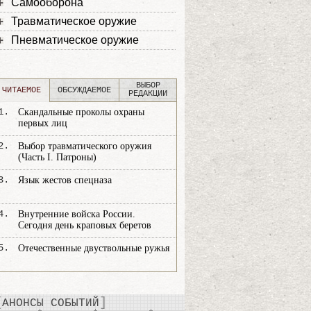
Самооборона
Травматическое оружие
Пневматическое оружие
ВЫБОР
ЧИТАЕМОЕ
ОБСУЖДАЕМОЕ
РЕДАКЦИИ
1.
Скандальные проколы охраны
первых лиц
2.
Выбор травматического оружия
(Часть I. Патроны)
3.
Язык жестов спецназа
4.
Внутренние войска России.
Сегодня день краповых беретов
5.
Отечественные двуствольные ружья
АНОНСЫ СОБЫТИЙ