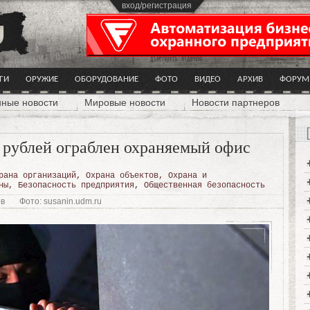
вход/регистрация
ГИ
ОРУЖИЕ
ОБОРУДОВАНИЕ
ФОТО
ВИДЕО
АРХИВ
ФОРУМ
нные новости
Мировые новости
Новости партнеров
 рублей ограблен охраняемый офис
рана организаций
,
Охрана объектов
,
Охрана и
ны
,
Безопасность предприятия
,
Общественная безопасность
ов
Фото: susanin.udm.ru