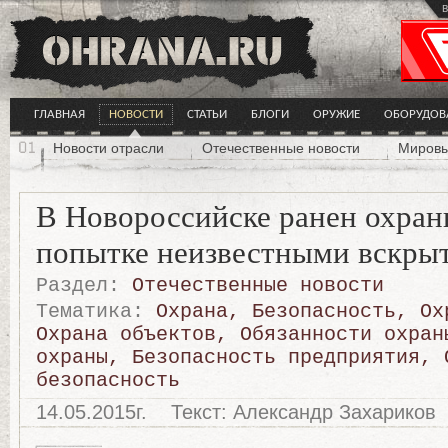
в
ГЛАВНАЯ
НОВОСТИ
СТАТЬИ
БЛОГИ
ОРУЖИЕ
ОБОРУДОВ
Новости отрасли
Отечественные новости
Мировы
В Новороссийске ранен охран
попытке неизвестными вскрыт
Раздел:
Отечественные новости
Тематика:
Охрана
,
Безопасность
,
Ох
Охрана объектов
,
Обязанности охран
охраны
,
Безопасность предприятия
,
безопасность
14.05.2015г.
Текст: Александр Захариков