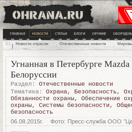
в
ГЛАВНАЯ
НОВОСТИ
СТАТЬИ
БЛОГИ
ОРУЖИЕ
ОБОРУДОВ
Новости отрасли
Отечественные новости
Мировы
Угнанная в Петербурге Mazda 
Белоруссии
Раздел:
Отечественные новости
Тематика:
Охрана
,
Безопасность
,
Ох
Обязанности охраны
,
Обеспечение ох
охраны
,
Системы безопасности
,
Обще
безопасность
06.08.2015г.
Фото: Пресс-служба ООО "Це