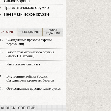
Самооборона
Травматическое оружие
Пневматическое оружие
ВЫБОР
ЧИТАЕМОЕ
ОБСУЖДАЕМОЕ
РЕДАКЦИИ
1.
Скандальные проколы охраны
первых лиц
2.
Выбор травматического оружия
(Часть I. Патроны)
3.
Язык жестов спецназа
4.
Внутренние войска России.
Сегодня день краповых беретов
5.
Отечественные двуствольные ружья
АНОНСЫ СОБЫТИЙ