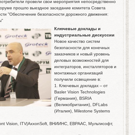
потребители провели свои мероприятия непосредственно
оруме прошло выездное заседание комитета Совета
сти "Обеспечение безопасности дорожного движения:
ы"
Ключевые доклады и
индустриальные дискуссии
Новое качество систем
безопасности для конечных
заказчиков и новый уровень
деловых возможностей для
интеграторов, инсталляторов и
монтажных организаций
получили освещение в:
1. Ключевых докладах – от
Basler Vision Technologies
(Германия), BSRIA
(Великобритания), DFLabs
(Италия), Milestone Systems
ont Vision, ITV|AxxonSoft, ВНИИНС, ЕВРААС, Мультисофт,