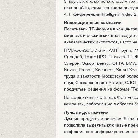
3. круглых столах по ключевым тех
видеонаблюдения, контроля доступ
4. II конференции Intelligent Video 2.
Инновационные компании
Посетители ТБ Форума в концентри
мировых и российских производите
академических институтов, часто н
ITV|AxxonSoft, DiGiVi, АМТ Групп,
Спецлаб, Тетис ПРО, Техника ПП, Ф
Элерон, Эскорт центр, ЮТТА, BMW, D
Novus, Prosoft, Securiton, Smart S
труда и занятости Московской обл
наук, Севзапспецавтоматика, СЛОТ,
продукты и решения на форуме "Те
На коллективных стендах ФСБ Росс
компании, работающие в области б
Лучшие достижения
Лучшие продукты и решения были 
позволила выделить ключевые преи
эффективного информирования пок