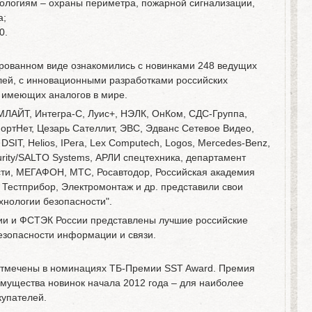
нологиям – охраны периметра, пожарной сигнализации,
а;
0.
рованном виде ознакомились с новинками 248 ведущих
лей, с инновационными разработками российских
е имеющих аналогов в мире.
 ИМЛАЙТ, Интегра-С, Луис+, НЭЛК, ОнКом, СДС-Группа,
ортНет, Цезарь Сателлит, ЭВС, Эдванс Сетевое Видео,
SIT, Helios, IPera, Lex Computech, Logos, Mercedes-Benz,
ecurity/SALTO Systems, АРЛИ спецтехника, департамент
асти, МЕГАФОН, МТС, Росавтодор, Российская академия
 Тестприбор, Электромонтаж и др. представили свои
хнологии безопасности".
ии и ФСТЭК России представлены лучшие российские
езопасности информации и связи.
отмечены в номинациях ТБ-Премии SST Award. Премия
мущества новинок начала 2012 года – для наиболее
упателей.