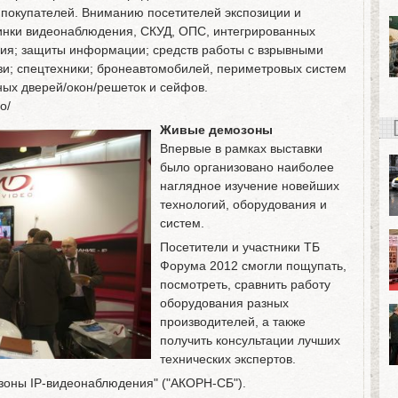
х покупателей. Вниманию посетителей экспозиции и
инки видеонаблюдения, СКУД, ОПС, интегрированных
ия; защиты информации; средств работы с взрывными
язи; спецтехники; бронеавтомобилей, периметровых систем
ных дверей/окон/решеток и сейфов.
o/
Живые демозоны
Впервые в рамках выставки
было организовано наиболее
наглядное изучение новейших
технологий, оборудования и
систем.
Посетители и участники ТБ
Форума 2012 смогли пощупать,
посмотреть, сравнить работу
оборудования разных
производителей, а также
получить консультации лучших
технических экспертов.
-зоны IP-видеонаблюдения" ("АКОРН-СБ").