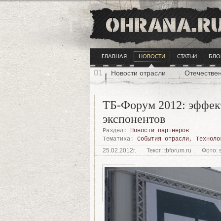
ГЛАВНАЯ
НОВОСТИ
СТАТЬИ
БЛО
Новости отрасли
Отечестве
ТБ-Форум 2012: эффект
экспонентов
Раздел:
Новости партнеров
Тематика:
События отрасли
,
Техноло
25.02.2012г.
Текст: tbforum.ru
Фото: s