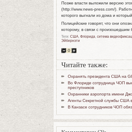
Позже власти выложили версию это
(http://www.news-press.com/). Работ
которого выгнали из дома и который
Полицейские говорят, что они опоз
которому, в связи с произошедшим 
Теги:
США
,
Флорида
,
ситема видеофикса
Эйбернэти
0
Читайте также:
Охранять президента США на G8
Во Флориде сотрудница ЧОП выс
преступников
Охранники аэропорта имени Джо
Агенты Секретной службы США в
В Канзасе сотрудников ЧОП обя