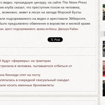
го видео, прошедшую цензуру, на сайте
The News-Press
ник клуба сказал, что преступник похож на человека,
, возможно, живет в лесах на западе Морской Бухты.
нали подозреваемого на видео и арестовали Эйбернэти,
было предъявлено обвинение в воровстве и мелкой краже.
ции
,
арест подозреваемого
,
кража колбасы
,
Джошуа Райан
 будут «фермеры» на тракторах
трелила в человека, пытавшегося отбиться от
на Кеннеди спят на посту
ляпались в очередной сексуальный скандал
зали носить именные бронежилеты