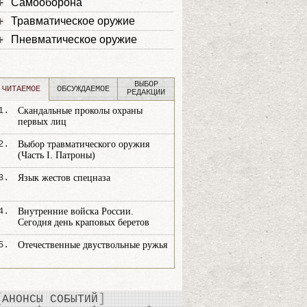
Самооборона
Травматическое оружие
Пневматическое оружие
ВЫБОР
ЧИТАЕМОЕ
ОБСУЖДАЕМОЕ
РЕДАКЦИИ
1.
Скандальные проколы охраны
первых лиц
2.
Выбор травматического оружия
(Часть I. Патроны)
3.
Язык жестов спецназа
4.
Внутренние войска России.
Сегодня день краповых беретов
5.
Отечественные двуствольные ружья
АНОНСЫ СОБЫТИЙ