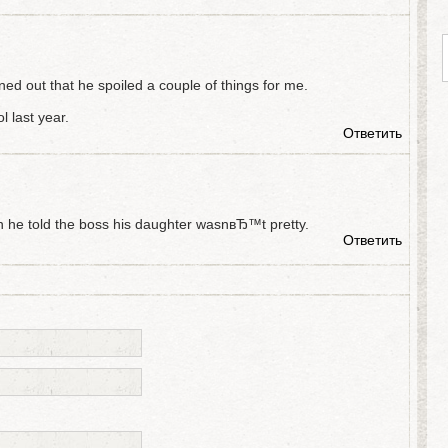
rned out that he spoiled a couple of things for me.
 last year.
Ответить
en he told the boss his daughter wasnвЂ™t pretty.
Ответить