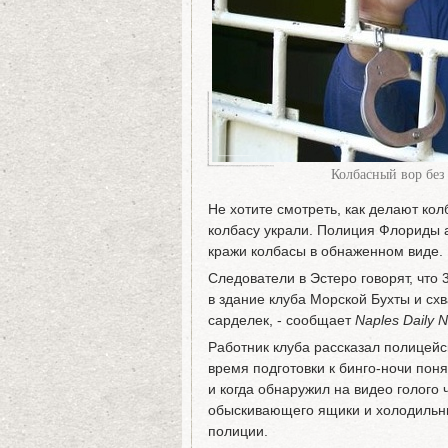
Колбасный вор без
Не хотите смотреть, как делают колб
колбасу украли. Полиция Флориды а
кражи колбасы в обнаженном виде.
Следователи в Эстеро говорят, что
в здание клуба Морской Бухты и сх
сарделек, - сообщает
Naples Daily 
Работник клуба рассказал полицейск
время подготовки к бинго-ночи пон
и когда обнаружил на видео голого 
обыскивающего ящики и холодильни
полиции.