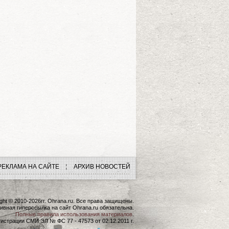
РЕКЛАМА НА САЙТЕ
АРХИВ НОВОСТЕЙ
ght © 2010-2026гг. Ohrana.ru. Все права защищены.
ивная гиперссылка на сайт Ohrana.ru обязательна.
Полные правила использования материалов
.
истрации СМИ ЭЛ № ФС 77 - 47573 от 02.12.2011 г.