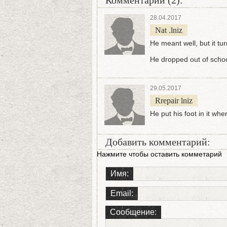
Комментарии (2):
28.04.2017
Nat .lniz
He meant well, but it tu
He dropped out of school
29.05.2017
Rrepair lniz
He put his foot in it wh
Добавить комментарий:
Нажмите чтобы оставить комметарий
Имя:
Email:
Сообщение: