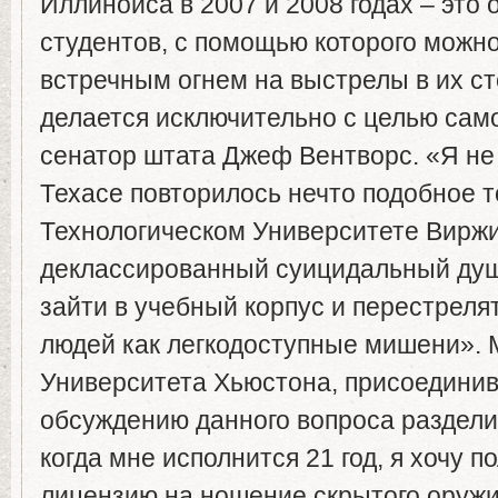
Иллинойса в 2007 и 2008 годах – это 
студентов, с помощью которого можно
встречным огнем на выстрелы в их ст
делается исключительно с целью сам
сенатор штата Джеф Вентворс. «Я не 
Техасе повторилось нечто подобное т
Технологическом Университете Виржин
деклассированный суицидальный ду
зайти в учебный корпус и перестреля
людей как легкодоступные мишени». 
Университета Хьюстона, присоединив
обсуждению данного вопроса раздели
когда мне исполнится 21 год, я хочу п
лицензию на ношение скрытого оружия