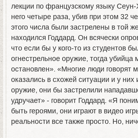
лекции по французскому языку Сеун-
него четыре раза, убив при этом 32 ч
этого числа были застрелены в той же
находился Годдард. Он всячески опро
что если бы у кого-то из студентов б
огнестрельное оружие, тогда убийца 
остановлен». «Многие люди говорят м
оказались в схожей ситуации и у них
оружие, они бы застрелили нападавше
удручает» - говорит Годдард. «Я пон
быть героями, они играют в видео игры
реальности все также просто. Но, нич