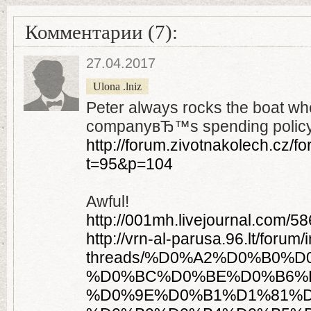
Комментарии (7):
27.04.2017
Ulona .lniz
Peter always rocks the boat w
companyвЂ™s spending policy
http://forum.zivotnakolech.cz/f
t=95&p=104
Awful!
http://001mh.livejournal.com/58
http://vrn-al-parusa.96.lt/forum
threads/%D0%A2%D0%B0%D
%D0%BC%D0%BE%D0%B6%
%D0%9E%D0%B1%D1%81%D