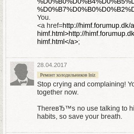
%D0%B0%D0%B4%D0%B5%
%D0%B7%D0%B0%D0%B2%D
You.
<a href=
http://himf.forumup.dk/
himf.html>http://himf.forumup.d
himf.html</a>
;
28.04.2017
Ремонт холодильников lniz
Stop crying and complaining! Yo
together now.
ThereвЂ™s no use talking to h
habits, so save your breath.