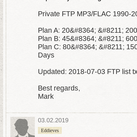
Private FTP MP3/FLAC 1990-2
Plan A: 20&#8364; &#8211; 20
Plan B: 45&#8364; &#8211; 60
Plan C: 80&#8364; &#8211; 15
Days
Updated: 2018-07-03 FTP list tx
Best regards,
Mark
03.02.2019
Eddieves