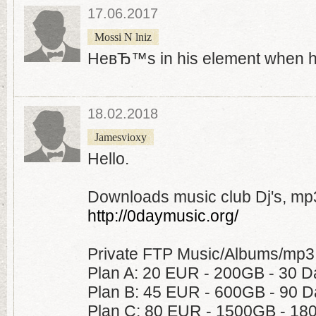
17.06.2017
Mossi N lniz
HeвЂ™s in his element when 
18.02.2018
Jamesvioxy
Hello.
Downloads music club Dj's, mp3
http://0daymusic.org/
Private FTP Music/Albums/mp3
Plan A: 20 EUR - 200GB - 30 D
Plan B: 45 EUR - 600GB - 90 
Plan C: 80 EUR - 1500GB - 18