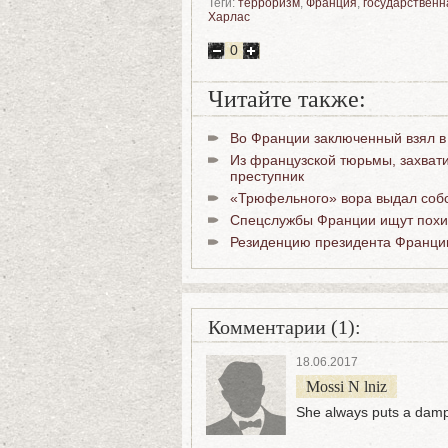
Теги:
терроризм
,
Франция
,
государственн
Харлас
0
Читайте также:
Во Франции заключенный взял в
Из французской тюрьмы, захвати
преступник
«Трюфельного» вора выдал соб
Спецслужбы Франции ищут похит
Резиденцию президента Франции
Комментарии (1):
18.06.2017
Mossi N lniz
She always puts a damp