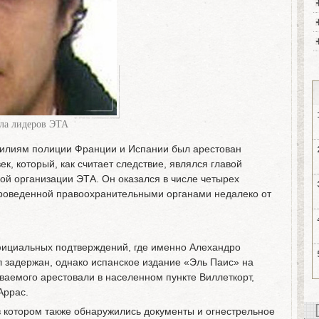
ла лидеров ЭТА
усилиям полиции Франции и Испании был арестован
к, который, как считает следствие, являлся главой
ой организации ЭТА. Он оказался в числе четырех
роведенной правоохранительными органами недалеко от
фициальных подтверждений, где именно Алехандро
 задержан, однако испанское издание «Эль Паис» на
ваемого арестовали в населенном пункте Виллеткорт,
 Аррас.
в котором также обнаружились документы и огнестрельное