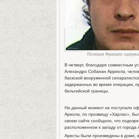
Полиция Франции задержа
В четверг, благодаря совместным 
Алехандро Собанан Арриола, челове
баскской вооруженной сепаратистск
задержанных во время операции, п
бельгийской границы.
На данный момент не поступало о
Ариола, по прозвищу «Харлас», был
своем сайте сообщило, что подозре
расположенном к западу от города
Аресты были произведены в доме, 