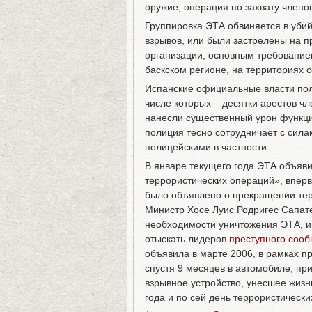
оружие, операция по захвату члено
Группировка ЭТА обвиняется в убий
взрывов, или были застрелены на п
организации, основным требованием
баскском регионе, на территориях
Испанские официальные власти пол
числе которых – десятки арестов чл
нанесли существенный урон функц
полиция тесно сотрудничает с сила
полицейскими в частности.
В январе текущего года ЭТА объяви
террористических операций», вперв
было объявлено о прекращении тер
Министр Хосе Луис Родригес Сапате
необходимости уничтожения ЭТА, и,
отыскать лидеров
преступного соо
объявила в марте 2006, в рамках 
спустя 9 месяцев в автомобиле, пр
взрывное устройство, унесшее жизн
года и по сей день террористически