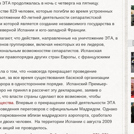
в ЭТА продолжалась в ночь с четверга на пятницу.
стве 829 человек, которые погибли во время устроенных
ротяжении 40-летней деятельности сепаратистской
 которой является создание независимого государства в
 северной Испании и юго-западной Франции.
агают, что действия, направленные на уничтожение ЭТА, в
енов группировки, включая некоторых из ее лидеров,
иональным возможностям сепаратистов. Испанская
ми правопорядка других стран Европы, с французскими
ла о том, что «навсегда прекращает проведение
ые, за все время существования баскской организации
рора в одностороннем порядке. Испанский Премьер-
ро не принял в рассечет эту декларацию, заявив о
 что власти страны сделают все возможное, чтобы
бщества
. Впервые о прекращении своей деятельности ЭТА
проведения переговоров с официальным Мадридом. Однако
ипаркованном вблизи мадридского аэропорта, сработало
и двоих человек. На территории Испании с августа 2009
х акций не проводилось.