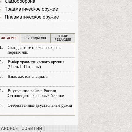
Самооборона
Травматическое оружие
Пневматическое оружие
ВЫБОР
ЧИТАЕМОЕ
ОБСУЖДАЕМОЕ
РЕДАКЦИИ
1.
Скандальные проколы охраны
первых лиц
2.
Выбор травматического оружия
(Часть I. Патроны)
3.
Язык жестов спецназа
4.
Внутренние войска России.
Сегодня день краповых беретов
5.
Отечественные двуствольные ружья
АНОНСЫ СОБЫТИЙ