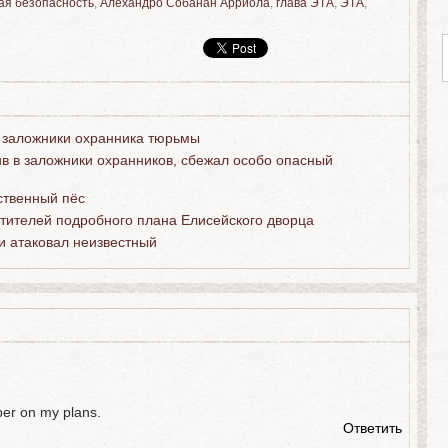
ая безопасность
,
Алехандро Собанан Арриола
,
глава ЭТА
,
ЭТА
,
 заложники охранника тюрьмы
в в заложники охранников, сбежал особо опасный
ственный пёс
ителей подробного плана Елисейского дворца
 атаковал неизвестный
er on my plans.
Ответить