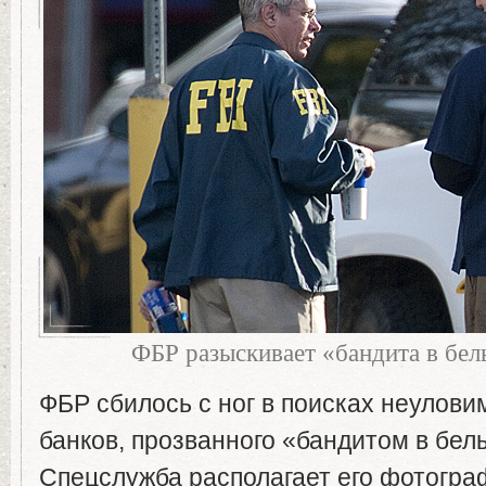
ФБР разыскивает «бандита в бел
ФБР сбилось с ног в поисках неулови
банков, прозванного «бандитом в бел
Спецслужба располагает его фотогра