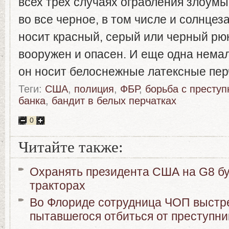
всех трех случаях ограбления злоум
во все черное, в том числе и солнце
носит красный, серый или черный рюк
вооружен и опасен. И еще одна нема
он носит белоснежные латексные пер
Теги:
США
,
полиция
,
ФБР
,
борьба с престу
банка
,
бандит в белых перчатках
0
Читайте также:
Охранять президента США на G8 б
тракторах
Во Флориде сотрудница ЧОП выстре
пытавшегося отбиться от преступни