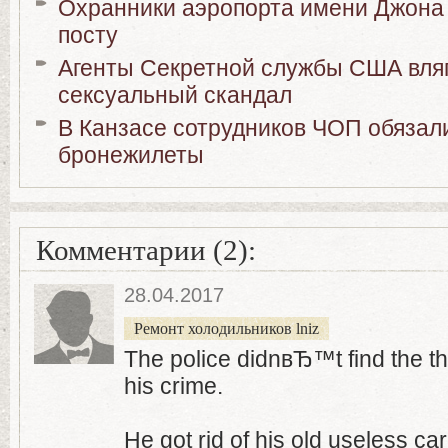
Охранники аэропорта имени Джона 
посту
Агенты Секретной службы США вля
сексуальный скандал
В Канзасе сотрудников ЧОП обязал
бронежилеты
Комментарии (2):
28.04.2017
Ремонт холодильников lniz
The police didnвЂ™t find the th
his crime.
He got rid of his old useless car