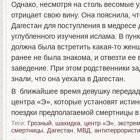
Однако, несмотря на столь весомые у
отрицает свою вину. Она пояснила, чт
Дагестан для поступления в медресе 
углубленного изучения ислама. В пун
должна была встретить какая-то женщ
ранее не была знакома, и отвезти ее 
заведение. При этом родственники з
знали, что она уехала в Дагестан.
В ближайшее время девушку передад
центра «Э», которые установят исти
поездки предполагаемой смертницы в
Теги:
Грозный
,
шахидка
,
центр «Э»
,
экстре
смертницы
,
Дагестан
,
МВД
,
антитеррористи