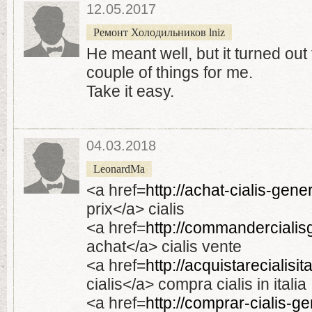
12.05.2017
Ремонт Холодильников lniz
He meant well, but it turned out
couple of things for me.
Take it easy.
04.03.2018
LeonardMa
<a href=
http://achat-cialis-gene
prix</a> cialis
<a href=
http://commandercialisg
achat</a> cialis vente
<a href=
http://acquistarecialisi
cialis</a> compra cialis in italia
<a href=
http://comprar-cialis-ge