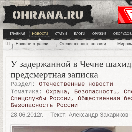
в
ГЛАВНАЯ
НОВОСТИ
СТАТЬИ
БЛОГИ
ОРУЖИЕ
ОБОРУДОВ
Новости отрасли
Отечественные новости
Мировы
У задержанной в Чечне шахид
предсмертная записка
Раздел:
Отечественные новости
Тематика:
Охрана
,
Безопасность
,
Сп
Спецслужбы России
,
Общественная бе
Безопасность России
28.06.2012г.
Текст: Александр Захариков