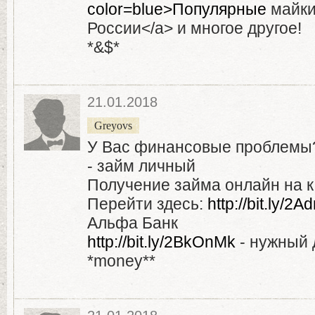
color=blue>Популярные
майки 
России</a> и многое другое!
*&$*
21.01.2018
Greyovs
У Вас финансовые проблемы
- займ личный
Получение займа онлайн на к
Перейти здесь:
http://bit.ly/
Альфа Банк
http://bit.ly/2BkOnMk
- нужный 
*money**