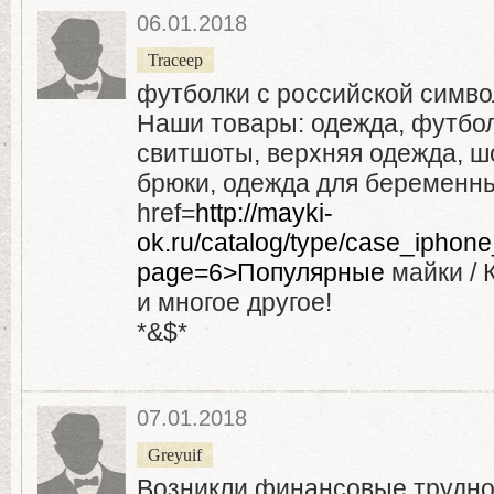
06.01.2018
Traceep
футболки с российской симво
Наши товары: одежда, футболк
свитшоты, верхняя одежда, ш
брюки, одежда для беременн
href=
http://mayki-
ok.ru/catalog/type/case_iphon
page=6>Популярные
майки / 
и многое другое!
*&$*
07.01.2018
Greyuif
Возникли финансовые трудн