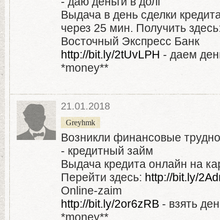
- даю деньги в долг
Выдача в день сделки кредита
через 25 мин. Получить здесь
Восточный Экспресс Банк
http://bit.ly/2tUvLPH
- даем день
*money**
21.01.2018
Greyhmk
Возникли финансовые трудн
- кредитный займ
Выдача кредита онлайн на кар
Перейти здесь:
http://bit.ly/
Online-zaim
http://bit.ly/2or6zRB
- взять ден
*money**