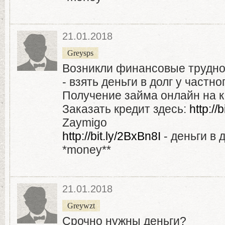
21.01.2018
Greysps
Возникли финансовые трудн
- взять деньги в долг у частно
Получение займа онлайн на ка
Заказать кредит здесь:
http:/
Zaymigo
http://bit.ly/2BxBn8I
- деньги в 
*money**
21.01.2018
Greywzt
Срочно нужны деньги?