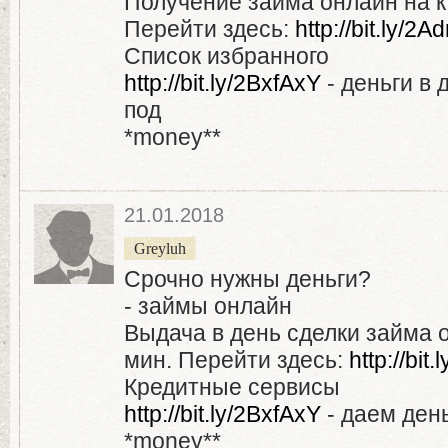
Получение займа онлайн на к
Перейти здесь:
http://bit.ly/
Список избранного
http://bit.ly/2BxfAxY
- деньги в 
под
*money**
21.01.2018
Greyluh
Срочно нужны деньги?
- займы онлайн
Выдача в день сделки займа о
мин. Перейти здесь:
http://bi
Кредитные сервисы
http://bit.ly/2BxfAxY
- даем день
*money**