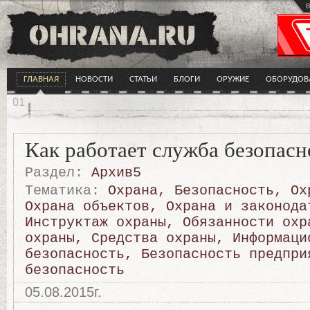
в
ГЛАВНАЯ
НОВОСТИ
СТАТЬИ
БЛОГИ
ОРУЖИЕ
ОБОРУДОВ
Как работает служба безопасн
Раздел:
Архив5
Тематика:
Охрана
,
Безопасность
,
Ох
Охрана объектов
,
Охрана и законода
Инструктаж охраны
,
Обязанности охр
охраны
,
Средства охраны
,
Информаци
безопасность
,
Безопасность предпри
безопасность
05.08.2015г.