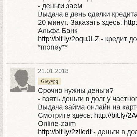
- деньги заем
Выдача в день сделки кредита
20 минут. Заказать здесь:
http
Альфа Банк
http://bit.ly/2oquJLZ
- кредит до
*money**
21.01.2018
Greyvpq
Срочно нужны деньги?
- взять деньги в долг у частно
Выдача займа онлайн на карту
Смотрите здесь:
http://bit.ly
Online-zaim
http://bit.ly/2zilcdt
- деньги в до