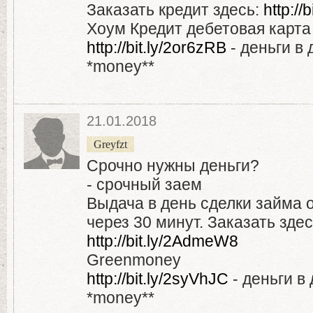
Заказать кредит здесь:
http:/
Хоум Кредит дебетовая карта
http://bit.ly/2or6zRB
- деньги в 
*money**
21.01.2018
Greyfzt
Срочно нужны деньги?
- срочный заем
Выдача в день сделки займа 
через 30 минут. Заказать здес
http://bit.ly/2AdmeW8
Greenmoney
http://bit.ly/2syVhJC
- деньги в
*money**