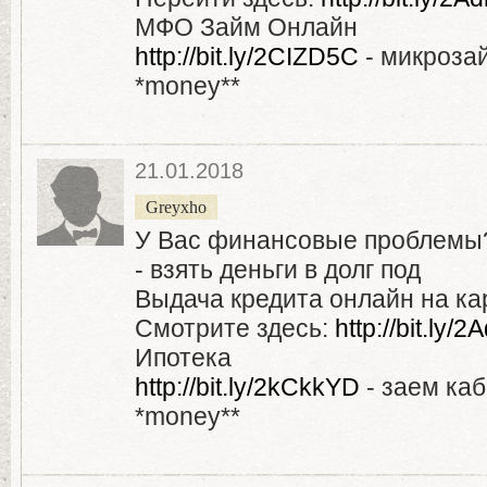
МФО Займ Онлайн
http://bit.ly/2CIZD5C
- микроза
*money**
21.01.2018
Greyxho
У Вас финансовые проблемы
- взять деньги в долг под
Выдача кредита онлайн на кар
Смотрите здесь:
http://bit.ly
Ипотека
http://bit.ly/2kCkkYD
- заем ка
*money**