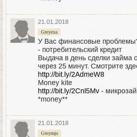
21.01.2018
Greyexa
У Вас финансовые проблемы
- потребительский кредит
Выдача в день сделки займа 
через 25 минут. Смотрите зде
http://bit.ly/2AdmeW8
Money kite
http://bit.ly/2Cnl5Mv
- микроза
*money**
21.01.2018
Greymjo