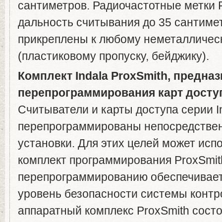
сантиметров. Радиочастотные метки 
дальность считывания до 35 сантимет
прикреплены к любому неметалличес
(пластиковому пропуску, бейджику).
Комплект Indala ProxSmith, предна
перепрограммирования карт доступ
Считыватели и карты доступа серии I
перепрограммированы непосредствен
установки. Для этих целей может исп
комплект программирования ProxSmit
перепрограммированию обеспечивае
уровень безопасности системы контр
аппаратный комплекс ProxSmith состо