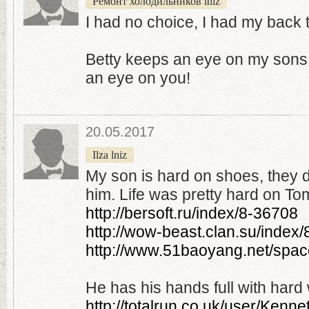
Ремонт холодильников lniz
I had no choice, I had my back t
Betty keeps an eye on my sons
an eye on you!
20.05.2017
Ilza lniz
My son is hard on shoes, they 
him. Life was pretty hard on To
http://bersoft.ru/index/8-36708
http://wow-beast.clan.su/index
http://www.51baoyang.net/spac
He has his hands full with hard
http://totalrun.co.uk/user/Kennet