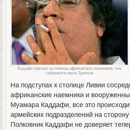
Каддафи призвал на помощь африканских наемников; они
собираются около Триполи
На подступах к столице Ливии сосре
африканские наемники и вооруженны
Муамара Каддафи, все это происходи
армейских подразделений на сторону
Полковник Каддафи не доверяет тепе