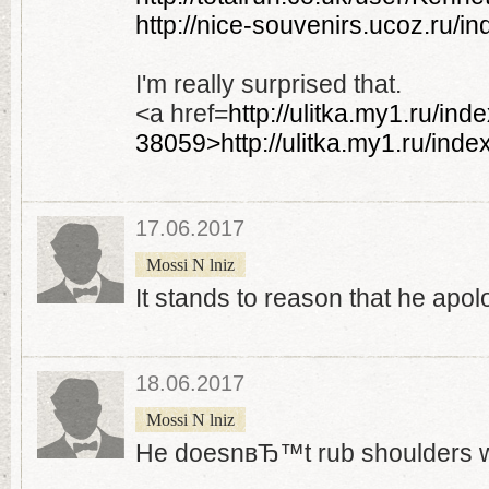
http://nice-souvenirs.ucoz.ru/i
I'm really surprised that.
<a href=
http://ulitka.my1.ru/inde
38059>http://ulitka.my1.ru/ind
17.06.2017
Mossi N lniz
It stands to reason that he apol
18.06.2017
Mossi N lniz
He doesnвЂ™t rub shoulders wi