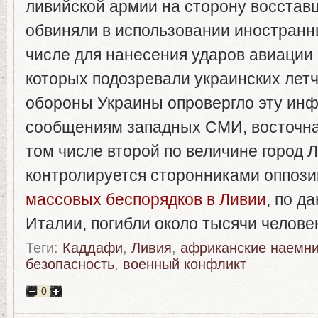
ливийской армии на сторону восстав
обвиняли в использовании иностранн
числе для нанесения ударов авиации
которых подозревали украинских лет
обороны Украины опровергло эту ин
сообщениям западных СМИ, восточная
том числе второй по величине город Л
контролируется сторонниками оппози
массовых беспорядков в Ливии
, по д
Италии, погибли около тысячи челове
Теги:
Каддафи
,
Ливия
,
африканские наемн
безопасность
,
военный конфликт
0