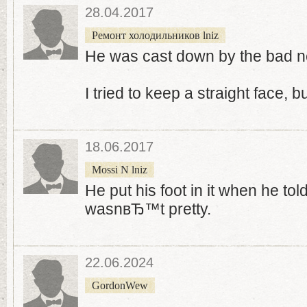
28.04.2017
Ремонт холодильников lniz
He was cast down by the bad 
I tried to keep a straight face, bu
18.06.2017
Mossi N lniz
He put his foot in it when he to
wasnвЂ™t pretty.
22.06.2024
GordonWew