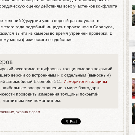
юридическую оценку действиям всех участников конфликта
х колоний Удмуртии уже в первый раз вступают в
е этого года подобный инцидент произошел в Сарапуле,
казался выйти из камеры во время утренней проверки. В
нему меры физического воздействия.
еров
широкий ассортимент цифровых толщиномеров покрытий
ющего версии со встроенным и с отдельным (выносным)
ий автомобилей Elcometer 311.
Измерители толщины
 наибольшее распространение в мире благодаря
можности проводить измерения толщины покрытий
, магнитном или немагнитном.
юченных
,
охрана тюрем