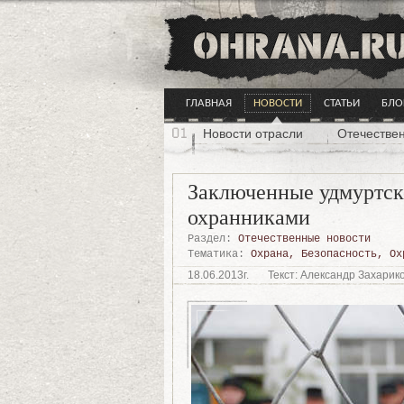
ГЛАВНАЯ
НОВОСТИ
СТАТЬИ
БЛО
Новости отрасли
Отечестве
Заключенные удмуртск
охранниками
Раздел:
Отечественные новости
Тематика:
Охрана
,
Безопасность
,
Ох
18.06.2013г.
Текст: Александр Захарик