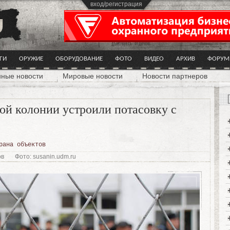
вход/регистрация
ГИ
ОРУЖИЕ
ОБОРУДОВАНИЕ
ФОТО
ВИДЕО
АРХИВ
ФОРУМ
нные новости
Мировые новости
Новости партнеров
ой колонии устроили потасовку с
рана объектов
ов
Фото: susanin.udm.ru