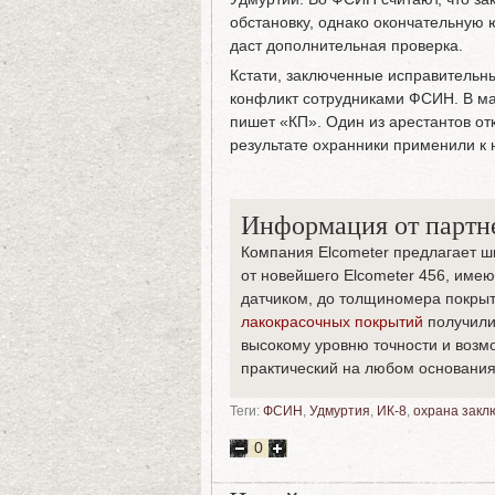
обстановку, однако окончательную 
даст дополнительная проверка.
Кстати, заключенные исправительны
конфликт сотрудниками ФСИН. В ма
пишет «КП». Один из арестантов от
результате охранники применили к 
Информация от партн
Компания Elcometer предлагает 
от новейшего Elcometer 456, име
датчиком, до толщиномера покрыт
лакокрасочных покрытий
получили
высокому уровню точности и воз
практический на любом основания
Теги:
ФСИН
,
Удмуртия
,
ИК-8
,
охрана закл
0