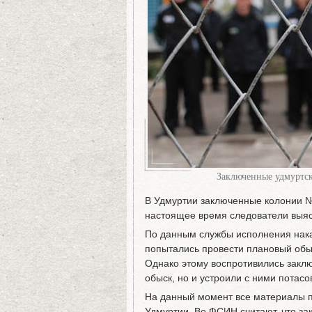
Заключенные удмуртск
В Удмуртии заключенные колонии №
настоящее время следователи выяс
По данным службы исполнения нака
попытались провести плановый обы
Однако этому воспротивились закл
обыск, но и устроили с ними потасов
На данный момент все материалы 
Удмуртии. Во ФСИН считают, что з