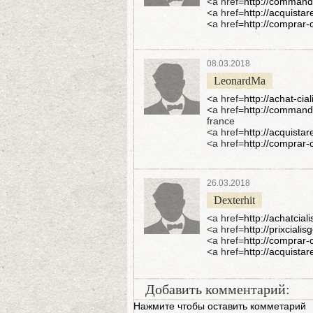
<a href=
http://commande
<a href=
http://acquistar
<a href=
http://comprar-
08.03.2018
LeonardMa
<a href=
http://achat-cia
<a href=
http://commande
france
<a href=
http://acquistar
<a href=
http://comprar-
26.03.2018
Dexterhit
<a href=
http://achatcia
<a href=
http://prixciali
<a href=
http://comprar-c
<a href=
http://acquistare
Добавить комментарий:
Нажмите чтобы оставить комметарий