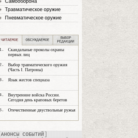
Самооборона
Травматическое оружие
Пневматическое оружие
ВЫБОР
ЧИТАЕМОЕ
ОБСУЖДАЕМОЕ
РЕДАКЦИИ
1.
Скандальные проколы охраны
первых лиц
2.
Выбор травматического оружия
(Часть I. Патроны)
3.
Язык жестов спецназа
4.
Внутренние войска России.
Сегодня день краповых беретов
5.
Отечественные двуствольные ружья
АНОНСЫ СОБЫТИЙ