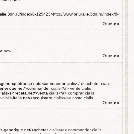
ralie.3dn.ru/index/8-129423>http://www.priuralie.3dn.ru/index/8-
Ответить
for now.
Ответить
alisgeneriquefrance.net/>commander
cialis</a> acheter cialis
isgenerique.net/>commander
cialis</a> vente cialis
ialis-sinreceta.net/>venta
cialis</a> comprar cialis
e-cialis-italia.net/>acquistare
cialis</a> costo cialis
Ответить
alis-generique.net/>acheter
cialis</a> commander cialis