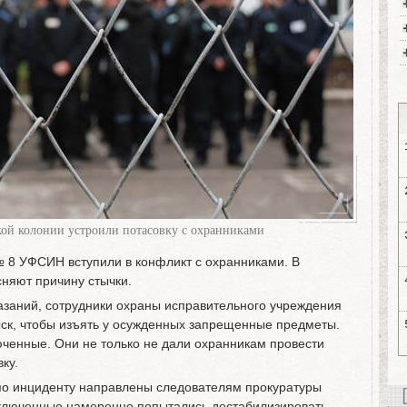
ой колонии устроили потасовку с охранниками
 8 УФСИН вступили в конфликт с охранниками. В
няют причину стычки.
заний, сотрудники охраны исправительного учреждения
ск, чтобы изъять у осужденных запрещенные предметы.
юченные. Они не только не дали охранникам провести
ку.
по инциденту направлены следователям прокуратуры
аключенные намеренно попытались дестабилизировать