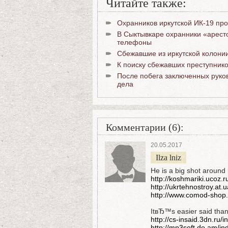
Читайте также:
Охранников иркутской ИК-19 про
В Сыктывкаре охранники «арест
телефоны
Сбежавшие из иркутской колони
К поиску сбежавших преступнико
После побега заключенных руков
дела
Комментарии (6):
20.05.2017
Ilza lniz
He is a big shot around
http://koshmariki.ucoz.
http://ukrtehnostroy.at.
http://www.comod-shop.
ItвЂ™s easier said than 
http://cs-insaid.3dn.ru/
http://mp3soft.do.am/in