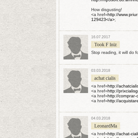
How disgusting!
<a href=
http://www.priu
129423</a>
;
16.07.2017
Took F lniz
Stop reading, it will do 
03.03.2018
achat cialis
<a href=
http://achatci
<a href=
http://prixcial
<a href=
http://comprar-c
<a href=
http://acquistar
04.03.2018
LeonardMa
<a href=
http://achat-ci