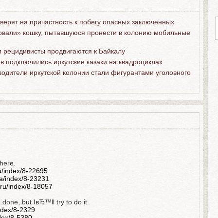
верят на причастность к побегу опасных заключенных
овали» кошку, пытавшуюся пронести в колонию мобильные
и рецидивисты продвигаются к Байкалу
в подключились иркутские казаки на квадроциклах
одители иркутской колонии стали фигурантами уголовного
 here.
ru/index/8-22695
ua/index/8-23231
ru/index/8-18057
done, but IвЂ™ll try to do it.
index/8-2329
dex/8-5380