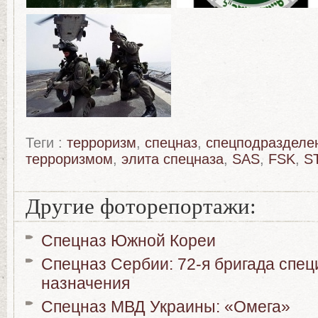
Теги :
терроризм
,
спецназ
,
спецподразделе
терроризмом
,
элита спецназа
,
SAS
,
FSK
,
S
Другие фоторепортажи:
Спецназ Южной Кореи
Спецназ Сербии: 72-я бригада спец
назначения
Спецназ МВД Украины: «Омега»