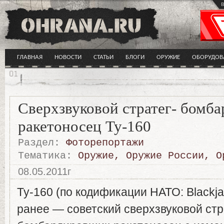
в
ГЛАВНАЯ
НОВОСТИ
СТАТЬИ
БЛОГИ
ОРУЖИЕ
ОБОРУДОВ
Сверхзвуковой стратег- бомб
ракетоносец Ту-160
Раздел:
Фоторепортажи
Тематика:
Оружие
,
Оружие России
,
О
08.05.2011г
Ту-160 (по кодификации НАТО: Blackj
ранее — советский сверхзвуковой стр