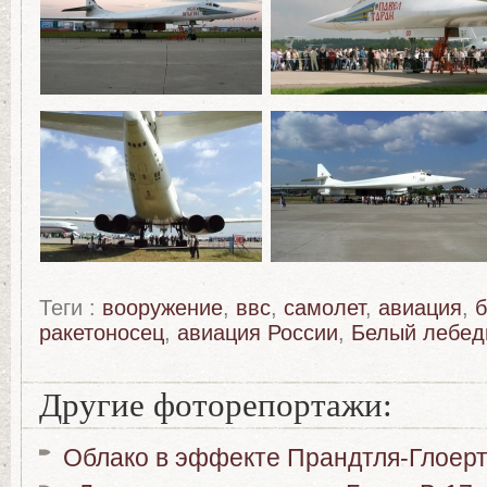
Теги :
вооружение
,
ввс
,
самолет
,
авиация
,
ракетоносец
,
авиация России
,
Белый лебед
Другие фоторепортажи:
Облако в эффекте Прандтля-Глоер