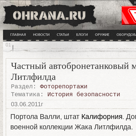
в
ГЛАВНАЯ
НОВОСТИ
СТАТЬИ
БЛОГИ
ОРУЖИЕ
ОБОРУДОВ
Частный автобронетанковый 
Литлфилда
Раздел:
Фоторепортажи
Тематика:
История безопасности
03.06.2011г
Портола Валли, штат
Калифорния
. Д
военной коллекции Жака Литлфилда.