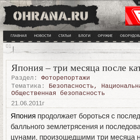
в
ГЛАВНАЯ
НОВОСТИ
СТАТЬИ
БЛОГИ
ОРУЖИЕ
ОБОРУДОВ
Япония – три месяца после к
Раздел:
Фоторепортажи
Тематика:
Безопасность
,
Национальн
Общественная безопасность
21.06.2011г
Япония
продолжает бороться с послед
балльного землетрясения и последов
цунами, произошедшими три месяца н