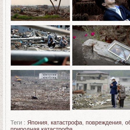
Теги :
Япония
,
катастрофа
,
повреждения
,
о
природная катастрофа