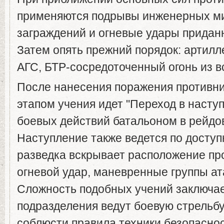
применяются подрывы инженерных м
заграждений и огневые удары придан
Затем опять прежний порядок: артилл
АГС, БТР-сосредоточенный огонь из в
После нанесения поражения противн
этапом учения идет "Переход в насту
боевых действий батальоном в рейдов
Наступление также ведется по досту
разведка вскрывает расположение пр
огневой удар, маневренные группы ат
Сложность подобных учений заключает
подразделения ведут боевую стрельб
соблюсти правила техники безопаснос