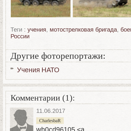
Теги :
учения
,
мотострелковая бригада
,
бое
России
Другие фоторепортажи:
Учения НАТО
Комментарии (1):
11.06.2017
CharlesbaR
wh0cd96105 <a