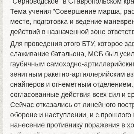
"Серноводское" в Ставропольском кра
Тема учения "Совершение марша, ра
месте, подготовка и ведение маневре
действий в назначенной зоне ответст
Для проведения этого БТУ, которое з
слаживание батальона, МСБ был усил
гаубичным самоходно-артиллерийски
зенитным ракетно-артиллерийским вз
снайперов и огнеметным отделением
согласованные действия всех сил и ср
Сейчас отказались от линейного пост
обороне и наступлении, и с прошлого 
нанесение противнику поражения в х