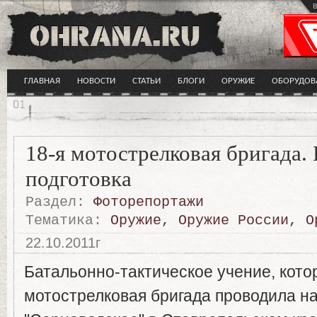
в
ГЛАВНАЯ
НОВОСТИ
СТАТЬИ
БЛОГИ
ОРУЖИЕ
ОБОРУДОВ
18-я мотострелковая бригада. 
подготовка
Раздел:
Фоторепортажи
Тематика:
Оружие
,
Оружие России
,
О
22.10.2011г
Батальонно-тактическое учение, кото
мотострелковая бригада проводила на