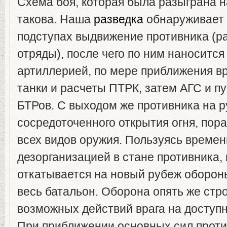
Схема боя, которая была разыграна н
такова. Наша
разведка
обнаруживает 
подступах выдвижение противника (р
отряды), после чего по ним наносится
артиллерией, по мере приближения вр
танки и расчеты ПТРК, затем АГС и п
БТРов. С выходом же противника на 
сосредоточенного открытия огня, пор
всех видов оружия. Пользуясь време
дезорганизацией в стане противника,
откатывается на новый рубеж обороны
весь батальон. Оборона опять же стр
возможных действий врага на доступ
При приближении основных сил прот