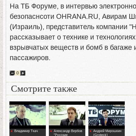
На ТБ Форуме, в интервью электронн
безопаснсоти OHRANA.RU, Авирам Ш
(Израиль), представитель компании 
рассказывает о технике и технология
взрывчатых веществ и бомб в багаже 
пассажиров.
0
Смотрите также
Владимир Ткач
Александр Вербов
Андрей Мирошкин
"Русские
(Groteck)