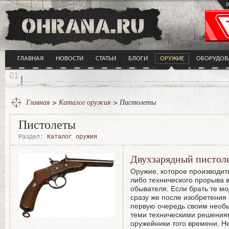
в
ГЛАВНАЯ
НОВОСТИ
СТАТЬИ
БЛОГИ
ОРУЖИЕ
ОБОРУДОВ
Главная
>
Каталог оружия
> Пистолеты
Пистолеты
Раздел:
Каталог оружия
Двухзарядный пистоле
Оружие, которое производить
либо технического прорыва 
обывателя. Если брать те мо
сразу же после изобретения 
первую очередь своим необ
теми техническими решения
оружейники того времени. Не