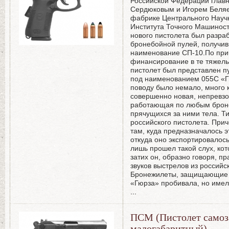
Российской Федерации глав
Сердюковым и Игорем Беляе
фабрике Центрального Науч
Института Точного Машинос
нового пистолета был разра
бронебойной пулей, получив
наименование СП-10.По при
финансирование в те тяжелы
пистолет был представлен пу
под наименованием 055С «Г
поводу было немало, много к
совершенно новая, непревз
работающая по любым броне
прячущихся за ними тела. Ти
российского пистолета. Прич
там, куда предназначалось эт
откуда оно экспортировалось,
лишь прошел такой слух, кот
затих он, образно говоря, п
звуков выстрелов из российс
Бронежилеты, защищающие о
«Гюрза» пробивала, но имел
...
ПСМ (Пистолет само
малогабаритный)