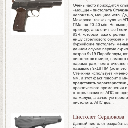
Очень часто приходится слы
«мощще» пистолета Стечкина
непонятно, мощнее чего. Да
Макарова, так как пуля из А
ПМа, на 20-40 м/с. Но «мощне
примеру, аналогичные Глоки 
93R, которые тоже стреляют 
нишу стрелкового оружия и т
буржуйские пистолеты меньш
данном случае первую скрипк
патрон 9х19 Парабеллум, ко
пистолетов в мире, намного
параметрам, чем отечествен
называют 9х18 ПМ (хотя это 
Стечкина использует именно
мм, и этот факт говорит о м
представить характеристики 
практического применения и 
отстрелявших из АПС не одн
на малую, а зачастую прост
пистолета, АПС дов
...
Пистолет Сердюкова
Данный пистолет разрабатыв