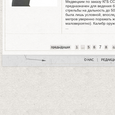
Медвецким по заказу КГБ СС
предназначен для ведения 
стрельбы на дальность до 50
была лишь условной, впослед
метров уверенно поражать ж
маловероятно). Калибр оруж
...
7
предыдущая
1
...
5
6
8
с
О НАС
РЕДАКЦ