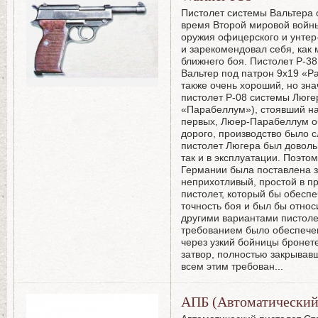
Пистолет системы Вальтера о
время Второй мировой войны
оружия офицерского и унтер
и зарекомендовал себя, как
ближнего боя. Пистолет Р-3
Вальтер под патрон 9х19 «P
также очень хороший, но зн
пистолет Р-08 системы Люге
«Парабеллум»), стоявший на
первых, Люер-Парабеллум о
дорого, производство было 
пистолет Люгера был довольн
так и в эксплуатации. Поэто
Германии была поставлена з
неприхотливый, простой в п
пистолет, который бы обесп
точность боя и был бы отно
другими вариантами пистоле
требованием было обеспече
через узкий бойницы бронете
затвор, полностью закрывавш
всем этим требован
...
АПБ (Автоматический