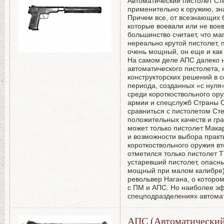
Автоматический пистолет Сте
применительно к оружию, зн
Причем все, от всезнающих
которые воевали или не воев
большинство считает, что м
нереально крутой пистолет, 
очень мощный, он еще и как 
На самом деле АПС далеко 
автоматического пистолета, 
конструкторских решений в 
периода, созданных «с нуля»
среди короткоствольного ор
армии и спецслужб Страны Со
сравниться с пистолетом Сте
положительных качеств и гр
может только пистолет Мака
и возможности выбора практ
короткоствольного оружия в
отметился только пистолет 
устаревший пистолет, опасн
мощный при малом калибре)
револьвер Нагана, о котором
с ПМ и АПС. Но наиболее э
спецподразделениях автомат
АПС (Автоматический