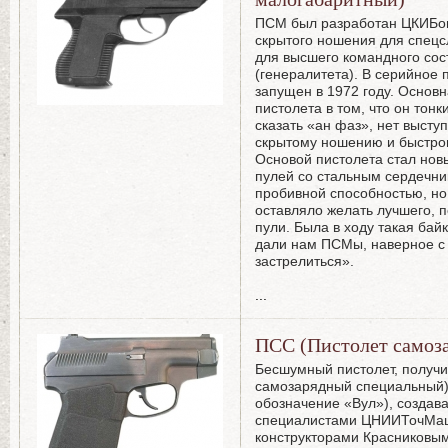
ПСМ был разработан ЦКИБом 
скрытого ношения для спецс
для высшего командного сос
(генералитета). В серийное 
запущен в 1972 году. Основ
пистолета в том, что он тонк
сказать «ан фаз», нет высту
скрытому ношению и быстро
Основой пистолета стал нов
пулей со стальным сердечни
пробивной способностью, н
оставляло желать лучшего, п
пули. Была в ходу такая байк
дали нам ПСМы, наверное с 
застрелиться».
...
ПСС (Пистолет самоз
Бесшумный пистолет, получ
самозарядный специальный)
обозначение «Вул»), создава
специалистами ЦНИИТочМаш
конструкторами Красниковым