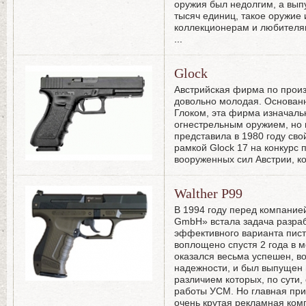
оружия был недолгим, а вып
тысяч единиц, такое оружие 
коллекционерам и любителям
...
Glock
Австрийская фирма по прои
довольно молодая. Основанн
Глоком, эта фирма изначаль
огнестрельным оружием, но 
представила в 1980 году св
рамкой Glock 17 на конкурс 
вооруженных сил Австрии, к
Walther Р99
В 1994 году перед компанией
GmbH» встала задача разраб
эффективного варианта писто
воплощено спустя 2 года в м
оказался весьма успешен, в
надежности, и был выпущен 
различием которых, по сути,
работы УСМ. Но главная при
очень крутая рекламная ком