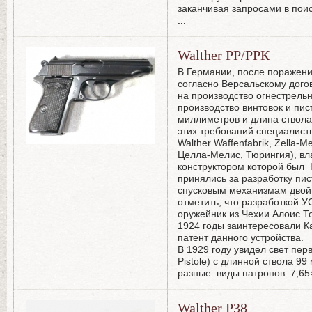
заканчивая запросами в поис
...
Walther РР/РРК
В Германии, после поражени
согласно Версальскому дого
на производство огнестрель
производство винтовок и пис
миллиметров и длина ствола
этих требований специалист
Walther Waffenfabrik, Zella-M
Целла-Мелис, Тюрингия), в
конструктором которой был К
принялись за разработку пи
спусковым механизмам двойн
отметить, что разработкой 
оружейник из Чехии Алоис То
1924 годы заинтересовали К
патент данного устройства.
В 1929 году увидел свет перв
Pistole) с длинной ствола 9
разные виды патронов: 7,65
Walther P38