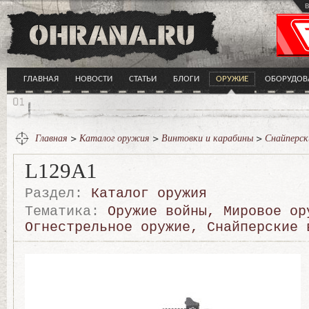
в
ГЛАВНАЯ
НОВОСТИ
СТАТЬИ
БЛОГИ
ОРУЖИЕ
ОБОРУДОВ
Главная
>
Каталог оружия
>
Винтовки и карабины
>
Снайперск
L129A1
Раздел:
Каталог оружия
Тематика:
Оружие войны
,
Мировое ор
Огнестрельное оружие
,
Снайперские 