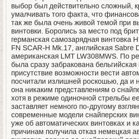
выбор был действительно сложный, кр
умалчивать того факта, что финансов
так же была очень живой темой при 
винтовки. Боролись за место под бри
германская самозарядная винтовка H
FN SCAR-H Mk.17, английская Sabre 
американская LMT LW308MWS. По рез
была сразу забракована бельгийская в
присутствие возможности вести авто
посчитали излишней роскошью, да и 
она никаким представлениям о снайпе
хотя в режиме одиночной стрельбы ее
заставляет немного по-другому взгля
современные модели снайперских вин
уже об автоматических винтовках и к
причинам получила отказ немецкая а