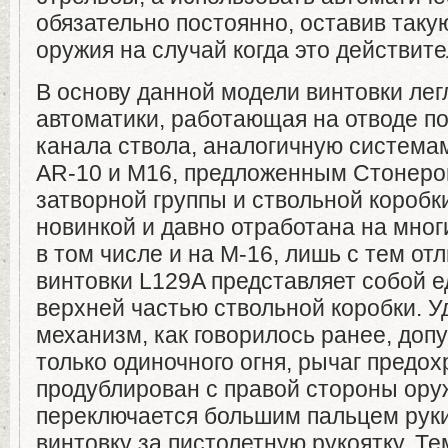
обязательно постоянно, оставив так
оружия на случай когда это действит
В основу данной модели винтовки лег
автоматики, работающая на отводе по
канала ствола, аналогичную система
AR-10 и М16, предложенным Стонеро
затворной группы и ствольной коробки
новинкой и давно отработана на мног
в том числе и на М-16, лишь с тем от
винтовки L129A представляет собой е
верхней частью ствольной коробки. У
механизм, как говорилось ранее, доп
только одиночного огня, рычаг предо
продублирован с правой стороны оруж
переключается большим пальцем рук
винтовку за пистолетную рукоятку. Те