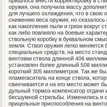
пришлось внести корректировку в ств
оружия, она получила массу дополни
для лучшего охлаждения, что в свою 
снижению веса оружия, но сказалось 
как накопление пыли и грязи вокруг ст
как либо повлияло на боевые характе
ствольную коробку в буквальном смы
земли. Ствол оружия легко меняется 
специальных средств, на место станд
винтовки ствола длинной 406 миллим
установлен более длинный 508 милл
короткий 305 миллиметров. Так же б
пламегаситель на конце ствола, котор
свинчивается и на его место может б
дульный тормоз-компенсатор отдачи 
бесшумной стрельбы. Изменились и 
прицельные приспособления на винто