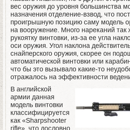
вес оружия до уровня большинства м
назначения отделение-взвод, что пос
проигрышную позицию саму модель о
на вооружение. Много нареканий так 
рукоятку винтовки, из-за ее угла нак
оси оружия. Угол наклона действител
снайперского оружия, скорее он подо
автоматической винтовки или карабин
что бы это вызывало какие-то неудоб
отражалось на эффективности ведени
В английской
армии данная
модель винтовки
классифицируется
как «Sharpshooter
rifle», что дословно