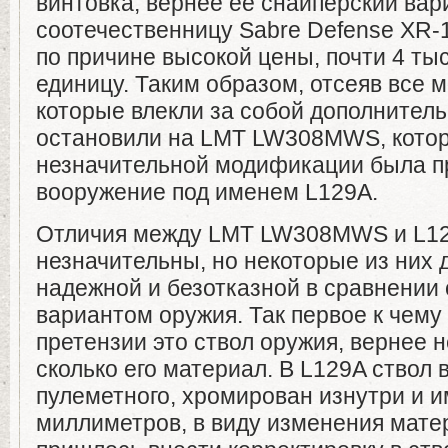
винтовка, вернее ее снайперский вари
соотечественницу Sabre Defense XR-1
по причине высокой цены, почти 4 ты
единицу. Таким образом, отсеяв все 
которые влекли за собой дополнител
остановили на LMT LW308MWS, котор
незначительной модификации была п
вооружение под именем L129A.
Отличия между LMT LW308MWS и L12
незначительны, но некоторые из них 
надежной и безотказной в сравнении
вариантом оружия. Так первое к чем
претензии это ствол оружия, вернее н
сколько его материал. В L129A ствол 
пулеметного, хромирован изнутри и и
миллиметров, в виду изменения мате