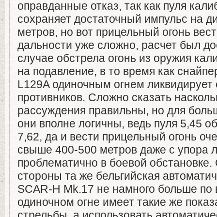
оправданные отказ, так как пуля кали
сохраняет достаточный импульс на д
метров, но вот прицельный огонь вест
дальности уже сложно, расчет был до
случае обстрела огонь из оружия кал
на подавление, в то время как снайп
L129A одиночным огнем ликвидирует 
противников. Сложно сказать насколь
рассуждения правильны, но для боль
они вполне логичны, ведь пуля 5,45 
7,62, да и вести прицельный огонь о
свыше 400-500 метров даже с упора 
проблематично в боевой обстановке. 
стороны та же бельгийская автомати
SCAR-H Mk.17 не намного больше по 
одиночном огне имеет такие же показ
стрельбы, а использовать автоматиче