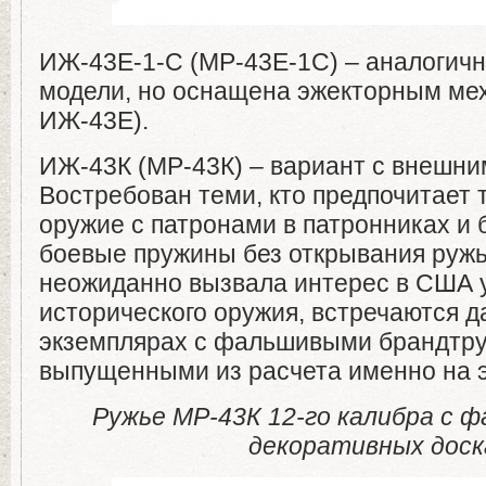
ИЖ-43Е-1-С (МР-43Е-1С) – аналогич
модели, но оснащена эжекторным мех
ИЖ-43Е).
ИЖ-43К (МР-43К) – вариант с внешн
Востребован теми, кто предпочитает 
оружие с патронами в патронниках и 
боевые пружины без открывания ружь
неожиданно вызвала интерес в США 
исторического оружия, встречаются 
экземплярах с фальшивыми брандтру
выпущенными из расчета именно на э
Ружье МР-43К 12-го калибра с 
декоративных доск