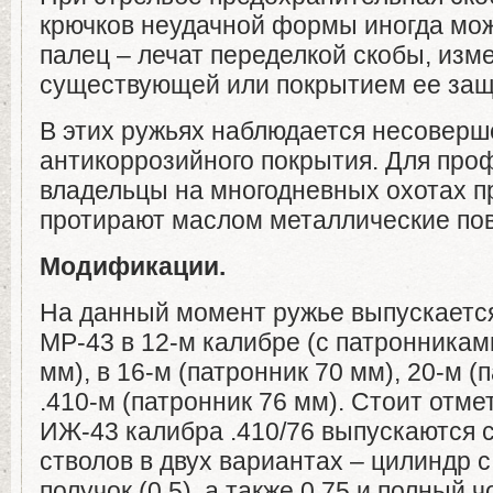
крючков неудачной формы иногда мо
палец – лечат переделкой скобы, из
существующей или покрытием ее за
В этих ружьях наблюдается несоверш
антикоррозийного покрытия. Для про
владельцы на многодневных охотах п
протирают маслом металлические по
Модификации.
На данный момент ружье выпускаетс
МР-43 в 12-м калибре (с патронникам
мм), в 16-м (патронник 70 мм), 20-м (
.410-м (патронник 76 мм). Стоит отме
ИЖ-43 калибра .410/76 выпускаются 
стволов в двух вариантах – цилиндр с
получок (0,5), а также 0,75 и полный ч