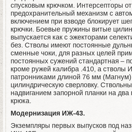
спусковым крючком. Интерсепторы от
предохранительный механизм с авто
включением при взводе блокирует ше
крючки. Боевые пружины витые цилин
выпускается как с эжекторами селекти
без. Стволы имеют постоянные дульн
сменные чоки, для разных целей при
постоянных сужений стандартная – по
кроме ружей калибра .410, а стволы 
патронниками длиной 76 мм (Магнум)
цилиндрическую сверловку. Ствольны
надвиганием запорной планки на два
крюка.
Модернизация ИЖ-43.
Экземпляры первых выпусков под на