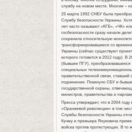
службу на новом месте. Многие – на
25 марта 1992 СНБУ была преобраз
Службу безопасности Украины. Хотя
лет часто называют «КГБ», «ЧК» ил
госбезопасности сразу начали дели
сохранила относительную монолитн
трансформировавшиеся со времене
Украины (сейчас существуют прое
которого готовится в 2012 году). В
(бывшее ПГУ), преобразовавшееся 
специальных телекоммуникационны
правительственной связи, ставший 
подчинения. Покинуло СБУ и бывше
государственной охраны, отвечающе
министров, правительства и парлам
Пресса утверждает, что в 2004 году
«Оранжевой революции» в том числ
Службы безопасности Украины отго
Кучму и премьера Януковича приме
войска против протестующих. В то 