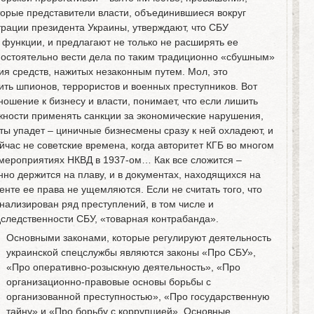
торые представители власти, объединившиеся вокруг
рации президента Украины, утверждают, что СБУ
функции, и предлагают не только не расширять ее
мостоятельно вести дела по таким традиционно «сбушным»
ия средств, нажитых незаконным путем. Мол, это
ить шпионов, террористов и военных преступников. Вот
ошение к бизнесу и власти, понимает, что если лишить
жности применять санкции за экономические нарушения,
ты упадет – циничные бизнесмены сразу к ней охладеют, и
ейчас не советские времена, когда авторитет КГБ во многом
мероприятиях НКВД в 1937-ом… Как все сложится –
нно держится на плаву, и в документах, находящихся на
нте ее права не ущемляются. Если не считать того, что
ализирован ряд преступлений, в том числе и
следственности СБУ, «товарная контрабанда».
Основными законами, которые регулируют деятельность
украинской спецслужбы являются законы «Про СБУ»,
«Про оперативно-розыскную деятельность», «Про
организационно-правовые основы борьбы с
организованной преступностью», «Про государственную
тайну» и «Про борьбу с коррупцией». Основные