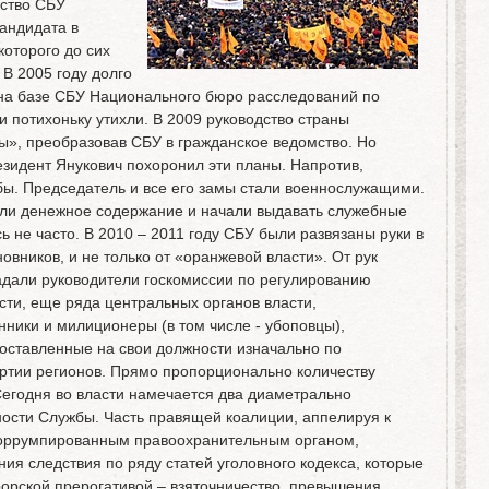
ство СБУ
андидата в
которого до сих
 В 2005 году долго
на базе СБУ Национального бюро расследований по
хи потихоньку утихли. В 2009 руководство страны
ны», преобразовав СБУ в гражданское ведомство. Но
езидент Янукович похоронил эти планы. Напротив,
бы. Председатель и все его замы стали военнослужащими.
ли денежное содержание и начали выдавать служебные
 не часто. В 2010 – 2011 году СБУ были развязаны руки в
вников, и не только от «оранжевой власти». От рук
адали руководители госкомиссии по регулированию
ти, еще ряда центральных органов власти,
ники и милиционеры (в том числе - убоповцы),
поставленные на свои должности изначально по
ртии регионов. Прямо пропорционально количеству
Сегодня во власти намечается два диаметрально
ости Службы. Часть правящей коалиции, аппелируя к
коррумпированным правоохранительным органом,
ия следствия по ряду статей уголовного кодекса, которые
орской прерогативой – взяточничество, превышения,