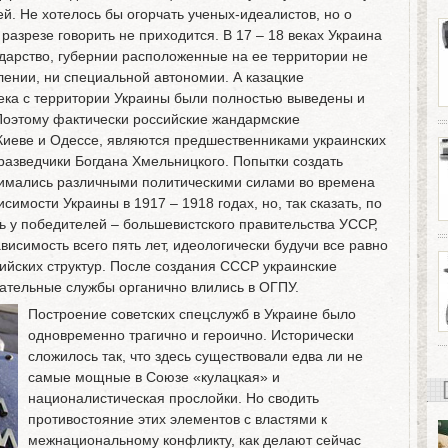
ей. Не хотелось бы огорчать ученых-идеалистов, но о
разрезе говорить не приходится. В 17 – 18 веках Украина
дарство, губернии расположенные на ее территории не
ении, ни специальной автономии. А казацкие
ека с территории Украины были полностью выведены и
 Поэтому фактически российские жандармские
Киеве и Одессе, являются предшественниками украинских
разведчики Богдана Хмельницкого. Попытки создать
имались различными политическими силами во времена
имости Украины в 1917 – 1918 годах, но, так сказать, по
ь у победителей – большевистского правительства УССР,
исимость всего пять лет, идеологически будучи все равно
йских структур. После создания СССР украинские
ательные службы органично влились в ОГПУ.
Построение советских спецслужб в Украине было
одновременно трагично и героично. Исторически
сложилось так, что здесь существовали едва ли не
самые мощные в Союзе «кулацкая» и
националистическая прослойки. Но сводить
противостояние этих элементов с властями к
межнациональному конфликту, как делают сейчас