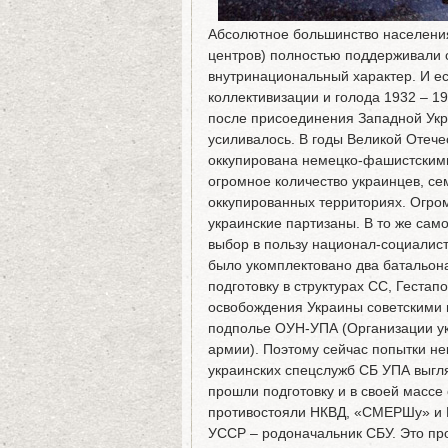
Абсолютное большинство населени
центров) полностью поддерживали с
внутринациональный характер. И ес
коллективизации и голода 1932 – 1
после присоединения Западной Укра
усиливалось. В годы Великой Отеч
оккупирована немецко-фашистскими
огромное количество украинцев, се
оккупированных территориях. Огро
украинские партизаны. В то же сам
выбор в пользу национал-социалист
было укомплектовано два батальон
подготовку в структурах СС, Гестап
освобождения Украины советскими в
подполье ОУН-УПА (Организации ук
армии). Поэтому сейчас попытки н
украинских спецслужб СБ УПА выгл
прошли подготовку и в своей массе
противостояли НКВД, «СМЕРШу» и 
УССР – родоначальник СБУ. Это п