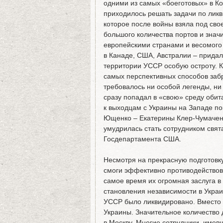
одними из самых «боеготовых» в Ко
приходилось решать задачи по лик
которое после войны взяла под свое
большого количества портов и знач
европейскими странами и весомого 
в Канаде, США, Австралии – придал
территории УССР особую остроту. 
самых перспективных способов забр
требовалось ни особой легенды, ни
сразу попадал в «свою» среду оби
к выходцам с Украины на Западе по
Ющенко – Екатерины Клер-Чумаченк
умудрилась стать сотрудником свя
Госдепартамента США.
Несмотря на прекрасную подготовку
смоги эффективно противодействова
самое время их огромная заслуга в 
становления независимости в Украи
УССР было ликвидировано. Вместо 
Украины. Значительное количество 
в Москву. Многие сотрудники, имев