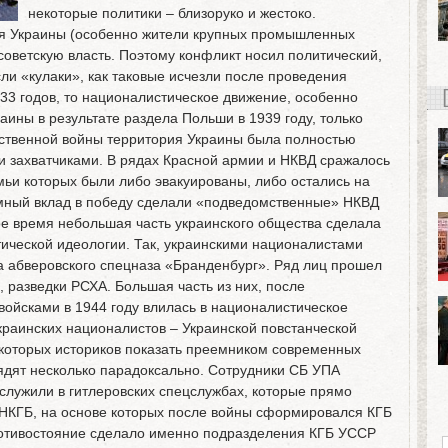
некоторые политики – близоруко и жестоко.
я Украины (особенно жители крупных промышленных
оветскую власть. Поэтому конфликт носил политический,
ли «кулаки», как таковые исчезли после проведения
933 годов, то националистическое движение, особенно
ины в результате раздела Польши в 1939 году, только
ественной войны территория Украины была полностью
 захватчиками. В рядах Красной армии и НКВД сражалось
мьи которых были либо эвакуированы, либо остались на
мный вклад в победу сделали «подведомственные» НКВД
ое время небольшая часть украинского общества сделала
ической идеологии. Так, украинскими националистами
а абверовского спецназа «Бранденбург». Ряд лиц прошел
о, разведки РСХА. Большая часть из них, после
ойсками в 1944 году влилась в националистическое
раинских националистов – Украинской повстанческой
екоторых историков показать преемником современных
ядят несколько парадоксально. Сотрудники СБ УПА
 служили в гитлеровских спецслужбах, которые прямо
НКГБ, на основе которых после войны сформировался КГБ
ротивостояние сделало именно подразделения КГБ УССР