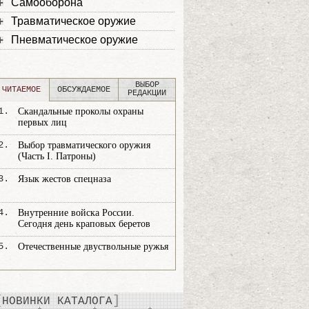
Самооборона
Травматическое оружие
Пневматическое оружие
ВЫБОР
ЧИТАЕМОЕ
ОБСУЖДАЕМОЕ
РЕДАКЦИИ
1.
Скандальные проколы охраны
первых лиц
2.
Выбор травматического оружия
(Часть I. Патроны)
3.
Язык жестов спецназа
4.
Внутренние войска России.
Сегодня день краповых беретов
5.
Отечественные двуствольные ружья
НОВИНКИ КАТАЛОГА