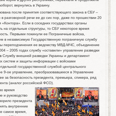
оборот, вернулись в Украину.
ована после принятия соответствующего закона в СБУ –
 в разговорной речи ее до сих пор, даже по прошествии 20
и «Контора». Если в соседних государствах органы
ть на отдельные структуры, то СБУ некоторое время
ость. Первыми покинули ее Пограничные войска,
м в независимую Государственную пограничную службу
кты переподчинения ее ведомству МВД-МЧС, объединение
 2004 – 2005 годах службу «оставили» управление разведки
в Службу внешней разведки Украины и департамент
х систем и защиты информации с войсками
отдельной государственной службой центрального
е 9-ое управление, преобразовавшееся в Управление
е за безопасность президента, премьера, спикера, ряд
ента (аналог российской ФСО).
 во время
е и руководство
ворило президента
нять внутренние
же самое время,