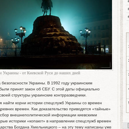
и Украины - от Киевской Руси до наших дней
 безопасности Украины. В 1992 году украинским
были принят закон об СБУ. С этой даты официально
воей структуры украинские контрразведчики.
 найти корни истории спецслужб Украины со времен
древних времен. Как доказательство приводятся «тайные»
 сбор внешнеполитической информации киевскими
орые историки «копают» в направлении спецслужб времен
дарства Богдана Хмельницкого – на эту тему написаны уже