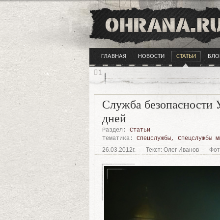
ГЛАВНАЯ
НОВОСТИ
СТАТЬИ
БЛО
Служба безопасности У
дней
Раздел:
Статьи
Тематика:
Спецслужбы
,
Спецслужбы м
26.03.2012г.
Текст: Олег Иванов
Фото