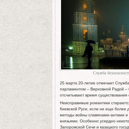
Служба безопасност
25 марта 20-летие отмечает Служба
парламентом – Верховной Радой – 
отсчитывают время существования с
Неисправимые романтики стараются
Киевской Руси, если не еще более 
методы войны славянами-антами и
князьями. Особенно усердно некот
Запорожской Сечи и казацкого госу