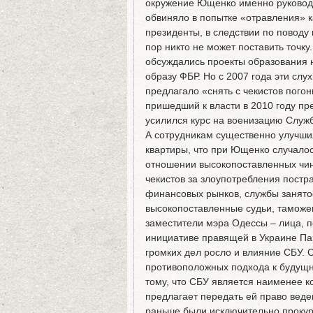
окружение Ющенко именно руковод
обвиняло в попытке «отравления» к
президенты, в следствии по поводу 
пор никто не может поставить точку.
обсуждались проекты образования 
образу ФБР. Но с 2007 года эти слу
предлагало «снять с чекистов пого
пришедший к власти в 2010 году пр
усилился курс на военизацию Служ
А сотрудникам существенно улучши
квартиры, что при Ющенко случалось
отношении высокопоставленных чино
чекистов за злоупотребления постр
финансовых рынков, службы занятос
высокопоставленные судьи, таможен
заместители мэра Одессы – лица, 
инициативе правящей в Украине Па
громких дел росло и влияние СБУ. 
противоположных подхода к будущн
тому, что СБУ является наименее 
предлагает передать ей право веден
раньше были исключительно прокур