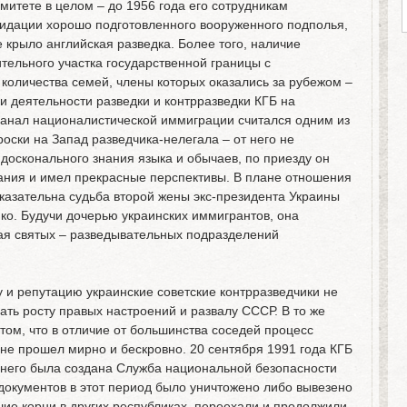
митете в целом – до 1956 года его сотрудникам
видации хорошо подготовленного вооруженного подполья,
 крыло английская разведка. Более того, наличие
ительного участка государственной границы с
количества семей, члены которых оказались за рубежом –
и деятельности разведки и контрразведки КГБ на
Канал националистической иммиграции считался одним из
оски на Запад разведчика-нелегала – от него не
 досконального знания языка и обычаев, по приезду он
тания и имел прекрасные перспективы. В плане отношения
казательна судьба второй жены экс-президента Украины
о. Будучи дочерью украинских иммигрантов, она
тая святых – разведывательных подразделений
 и репутацию украинские советские контрразведчики не
ть росту правых настроений и развалу СССР. В то же
том, что в отличие от большинства соседей процесс
не прошел мирно и бескровно. 20 сентября 1991 года КГБ
него была создана Служба национальной безопасности
документов в этот период было уничтожено либо вывезено
шие корни в других республиках, переехали и продолжили