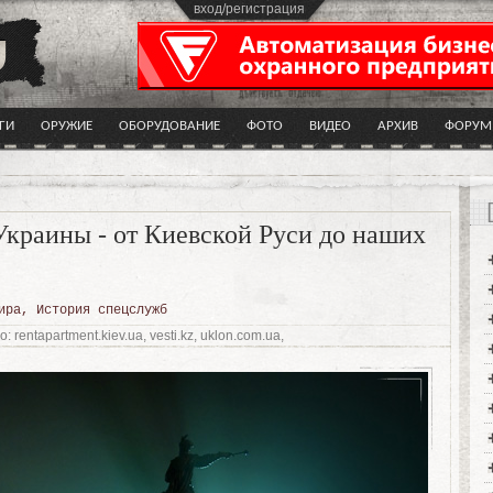
вход/регистрация
ГИ
ОРУЖИЕ
ОБОРУДОВАНИЕ
ФОТО
ВИДЕО
АРХИВ
ФОРУМ
краины - от Киевской Руси до наших
ира
,
История спецслужб
: rentapartment.kiev.ua, vesti.kz, uklon.com.ua,