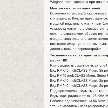
Wiegand гарантирована при длине к
Монтаж смарт-считывателей.
Возможна установка блока считыват
считывателя. Конструкция смарт-счи
и задней пластины с магнитным бл
установка магнитного считывателя 
если на охраняемом объекте нет не
специальная пластина может заменя
позволяет смарт-устройствам функц
дополнительной перенастройки.
Технические характеристики смар
марки HID:
Разновидность смарт-считывателей
Вид RMK40 multiCLASS Magn. Stripe
Вид RM40 multiCLASS Magn. Stripe 
Вид RMK40 multiCLASS Magn. Stripe 
Вид RMP40 multiCLASS Magn. Stripe
Поддерживаемые виды смарт-карт: 
Виды карт: радиочастота 125 KHz, H
Рабочая радиочастота: 13.56 MHz, 
Чтение магнитных карт (скорость): 