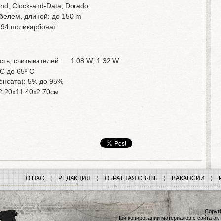
d, Clock-and-Data, Dorado
абелем, длиной: до 150 m
L94 поликарбонат
ть, считывателей: 1.08 W; 1.32 W
C до 65º C
енсата): 5% до 95%
2.20x11.40x2.70см
О НАС
РЕДАКЦИЯ
ОБРАТНАЯ СВЯЗЬ
ВАКАНСИИ
Copyri
При копировании материалов с сайта акт