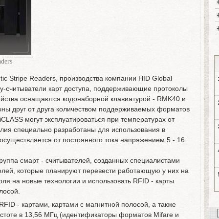
ders
ic Stripe Readers, производства компании HID Global
ty-считыватели карт доступа, поддерживающие протоколы
ройства оснащаются кодонаборной клавиатурой - RMK40 и
чны друг от друга количеством поддерживаемых форматов
tiCLASS могут эксплуатироваться при температурах от
елия специально разработаны для использования в
осуществляется от постоянного тока напряжением 5 - 16
группа смарт - считывателей, созданных специалистами
телей, которые планируют перевести работающую у них на
ля на новые технологии и использовать RFID - карты
лосой.
FID - картами, картами с магнитной полосой, а также
стоте в 13,56 МГц (идентификаторы форматов Mifare и