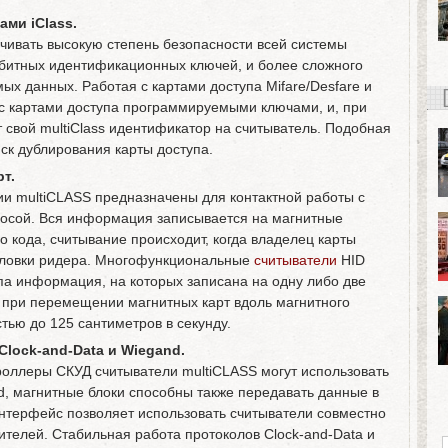
ми iClass.
ечивать высокую степень безопасности всей системы
-битных идентификационных ключей, и более сложного
х данных. Работая с картами доступа Mifare/Desfare и
 с картами доступа программируемыми ключами, и, при
 свой multiClass идентификатор на считыватель. Подобная
ск дублирования карты доступа.
т.
ии multiCLASS предназначены для контактной работы с
осой. Вся информация записывается на магнитные
о кода, считывание происходит, когда владелец карты
оловки ридера. Многофункциональные
считыватели
HID
па информация, на которых записана на одну либо две
 при перемещении магнитных карт вдоль магнитного
тью до 125 сантиметров в секунду.
lock-and-Data и Wiegand.
оллеры СКУД считыватели multiCLASS могут использовать
d, магнитные блоки способны также передавать данные в
нтерфейс позволяет использовать считыватели совместно
ителей. Стабильная работа протоколов Clock-and-Data и