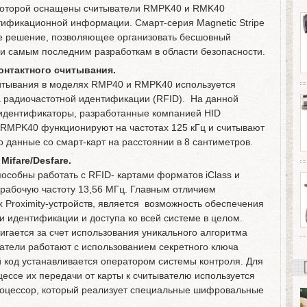
, которой оснащены считыватели RMPK40 и RMK40
тификационной информации. Смарт-серия Magnetic Stripe
ое решение, позволяющее организовать бесшовный
 и самым последним разработкам в области безопасности.
онтактного считывания.
читывания в моделях RMP40 и RMPK40 используется
на радиочастотной идентификации (RFID). На данной
y идентификаторы, разработанные компанией HID
 RMPK40 функционируют на частотах 125 кГц и считывают
о данные со смарт-карт на расстоянии в 8 сантиметров.
ifare/Desfare.
пособны работать с RFID- картами форматов iClass и
т рабочую частоту 13,56 МГц. Главным отличием
х Proximity-устройств, является возможность обеспечения
и идентификации и доступа ко всей системе в целом.
игается за счет использования уникального алгоритма
атели работают с использованием секретного ключа
й код устанавливается оператором системы контроля. Для
цессе их передачи от карты к считывателю используется
роцессор, который реализует специальные шифровальные