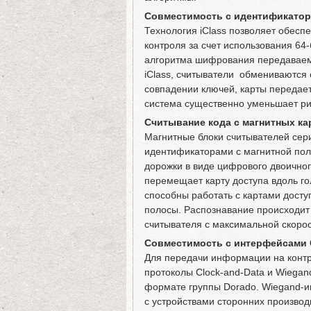
Совместимость с идентификатора
Технология iClass позволяет обесп
контроля за счет использования 64
алгоритма шифрования передаваемы
iClass, считыватели обмениваются
совпадении ключей, карты передает
система существенно уменьшает ри
Считывание кода с магнитных кар
Магнитные блоки считывателей сер
идентификаторами с магнитной пол
дорожки в виде цифрового двоичног
перемещает карту доступа вдоль г
способны работать с картами досту
полосы. Распознавание происходит
считывателя с максимальной скорос
Совместимость с интерфейсами C
Для передачи информации на контр
протоколы Clock-and-Data и Wiegan
формате группы Dorado. Wiegand-и
с устройствами сторонних производ