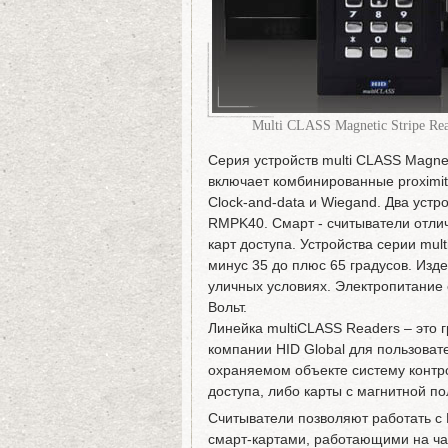
Multi CLASS Magnetic Stripe Rea
Серия устройств multi CLASS Magnet
включает комбинированные proximi
Clock-and-data и Wiegand. Два уст
RMPK40. Смарт - считыватели отли
карт доступа. Устройства серии mul
минус 35 до плюс 65 градусов. Изд
уличных условиях. Электропитание 
Вольт.
Линейка multiCLASS Readers – это 
компании HID Global для пользова
охраняемом объекте систему контро
доступа, либо карты с магнитной по
Считыватели позволяют работать с R
смарт-картами, работающими на ча