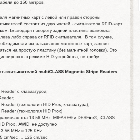
абеля до 150 метров.
еля магнитных карт с левой или правой стороны
тывателей состоит из двух частей - считывателя RFID-карт
оком. Благодаря повороту задней пластины возможна
слева либо справа от RFID считывателя. В том случае,
обходимости использования магнитных карт, задняя
ться на простую пластину (без магнитной головки). Это
ионировать в режиме HID-устройства, не требуя
т-считывателей multiCLASS Magnetic Stripe Readers
:
 Reader с клавиатурой;
Reader;
Reader (технология HID Prox, клавиатура);
 Reader (технология HID Prox)
радиочастота 13.56 MHz: MIFARE® и DESFire®, iCLASS
ID Prox , AWID, не доступно
13.56 MHz и 125 KHz
25 cm/sec … 125 cm/sec