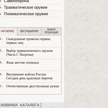
Самооборона
Травматическое оружие
Пневматическое оружие
ВЫБОР
ЧИТАЕМОЕ
ОБСУЖДАЕМОЕ
РЕДАКЦИИ
1.
Скандальные проколы охраны
первых лиц
2.
Выбор травматического оружия
(Часть I. Патроны)
3.
Язык жестов спецназа
4.
Внутренние войска России.
Сегодня день краповых беретов
5.
Отечественные двуствольные ружья
НОВИНКИ КАТАЛОГА