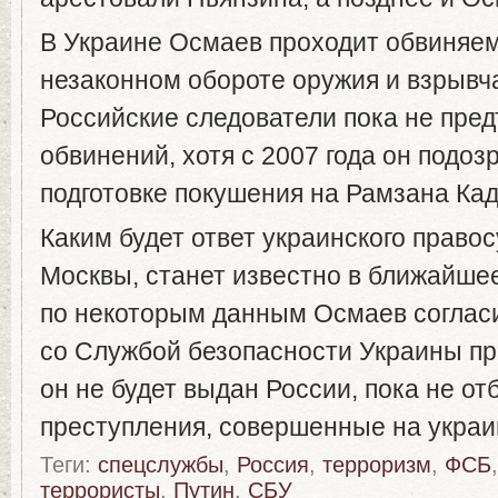
В Украине Осмаев проходит обвиняем
незаконном обороте оружия и взрывч
Российские следователи пока не пре
обвинений, хотя с 2007 года он подоз
подготовке покушения на Рамзана Кад
Каким будет ответ украинского правос
Москвы, станет известно в ближайше
по некоторым данным Осмаев соглас
со Службой безопасности Украины пр
он не будет выдан России, пока не от
преступления, совершенные на украи
Теги:
спецслужбы
,
Россия
,
терроризм
,
ФСБ
террористы
,
Путин
,
СБУ