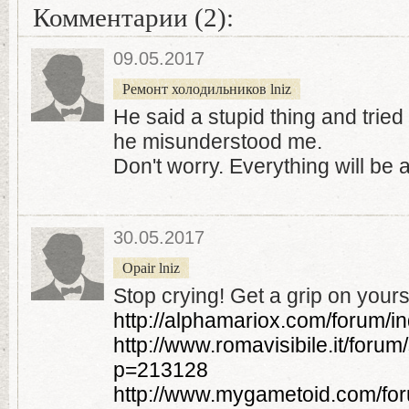
Комментарии (2):
09.05.2017
Ремонт холодильников lniz
He said a stupid thing and tried
he misunderstood me.
Don't worry. Everything will be al
30.05.2017
Opair lniz
Stop crying! Get a grip on yours
http://alphamariox.com/forum/
http://www.romavisibile.it/for
p=213128
http://www.mygametoid.com/fo