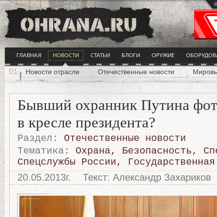
в
ГЛАВНАЯ
НОВОСТИ
СТАТЬИ
БЛОГИ
ОРУЖИЕ
ОБОРУДОВ
Новости отрасли
Отечественные новости
Мировы
Бывший охранник Путина фот
в кресле президента?
Раздел:
Отечественные новости
Тематика:
Охрана
,
Безопасность
,
Сп
Спецслужбы России
,
Государственная
20.05.2013г.
Текст: Александр Захариков