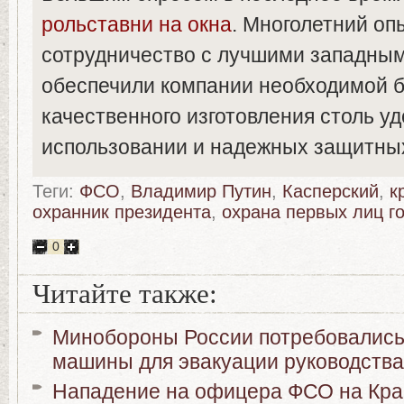
рольставни на окна
. Многолетний оп
сотрудничество с лучшими западным
обеспечили компании необходимой б
качественного изготовления столь у
использовании и надежных защитных
Теги:
ФСО
,
Владимир Путин
,
Касперский
,
к
охранник президента
,
охрана первых лиц г
0
Читайте также:
Минобороны России потребовалис
машины для эвакуации руководства
Нападение на офицера ФСО на Кр