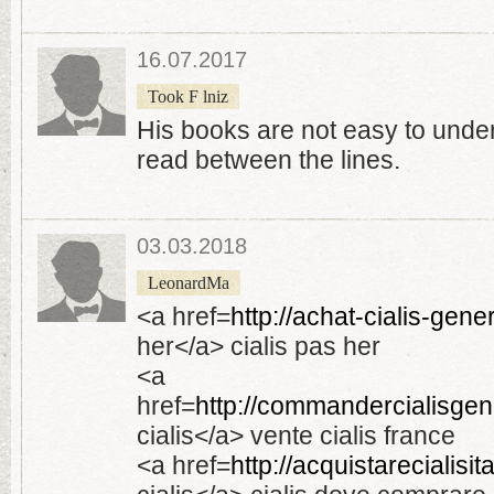
16.07.2017
Took F lniz
His books are not easy to unde
read between the lines.
03.03.2018
LeonardMa
<a href=
http://achat-cialis-gene
her</a> cialis pas her
<a
href=
http://commandercialisge
cialis</a> vente cialis france
<a href=
http://acquistarecialisit