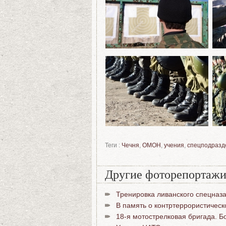
Теги :
Чечня
,
ОМОН
,
учения
,
спецподразд
Другие фоторепортажи
Тренировка ливанского спецназ
В память о контртеррористическ
18-я мотострелковая бригада. Б