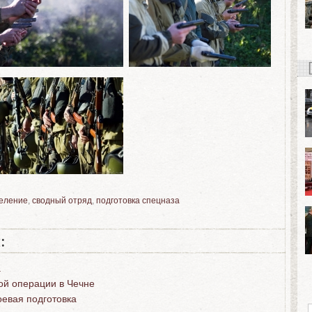
еление
,
сводный отряд
,
подготовка спецназа
:
а
ой операции в Чечне
оевая подготовка