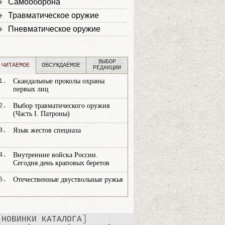
Самооборона
Травматическое оружие
Пневматическое оружие
ВЫБОР
ЧИТАЕМОЕ
ОБСУЖДАЕМОЕ
РЕДАКЦИИ
1.
Скандальные проколы охраны
первых лиц
2.
Выбор травматического оружия
(Часть I. Патроны)
3.
Язык жестов спецназа
4.
Внутренние войска России.
Сегодня день краповых беретов
5.
Отечественные двуствольные ружья
НОВИНКИ КАТАЛОГА