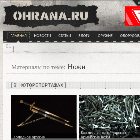
в
ГЛАВНАЯ
НОВОСТИ
СТАТЬИ
БЛОГИ
ОРУЖИЕ
ОБОРУДОВ
Ножи
Материалы по теме:
В ФОТОРЕПОРТАЖАХ
Как делают швейцарские
Холодное оружие
армейские ножи