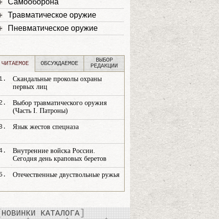
Самооборона
Травматическое оружие
Пневматическое оружие
ВЫБОР
ЧИТАЕМОЕ
ОБСУЖДАЕМОЕ
РЕДАКЦИИ
1.
Скандальные проколы охраны
первых лиц
2.
Выбор травматического оружия
(Часть I. Патроны)
3.
Язык жестов спецназа
4.
Внутренние войска России.
Сегодня день краповых беретов
5.
Отечественные двуствольные ружья
НОВИНКИ КАТАЛОГА