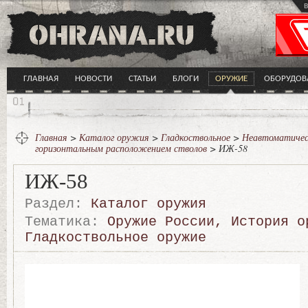
в
ГЛАВНАЯ
НОВОСТИ
СТАТЬИ
БЛОГИ
ОРУЖИЕ
ОБОРУДОВ
Главная
>
Каталог оружия
>
Гладкоствольное
>
Неавтоматичес
горизонтальным расположением стволов
> ИЖ-58
ИЖ-58
Раздел:
Каталог оружия
Тематика:
Оружие России
,
История о
Гладкоствольное оружие