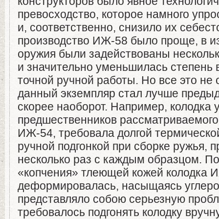
конструкторов было явное технологи
превосходство, которое намного упро
и, соответственно, снизило их себест
производство ИЖ-58 было проще, в из
оружия были задействованы несколь
и значительно уменьшилась степень
точной ручной работы. Но все это не 
данный экземпляр стал лучше преды
скорее наоборот. Например, колодка у
предшественников рассматриваемого 
ИЖ-54, требовала долгой термическо
ручной подгонкой при сборке ружья, 
несколько раз с каждым образцом. П
«копчения» тлеющей кожей колодка 
деформировалась, насыщаясь углеро
представляло собою серьезную пробл
требовалось подгонять колодку вручн