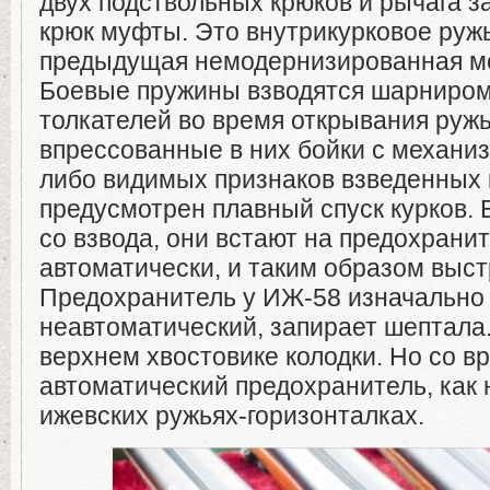
двух подствольных крюков и рычага з
крюк муфты. Это внутрикурковое ружь
предыдущая немодернизированная м
Боевые пружины взводятся шарниром
толкателей во время открывания ружь
впрессованные в них бойки с механиз
либо видимых признаков взведенных к
предусмотрен плавный спуск курков. 
со взвода, они встают на предохрани
автоматически, и таким образом выст
Предохранитель у ИЖ-58 изначально
неавтоматический, запирает шептала.
верхнем хвостовике колодки. Но со 
автоматический предохранитель, как
ижевских ружьях-горизонталках.