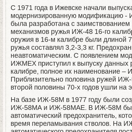
С 1971 года в Ижевске начали выпуск
модернизированную модификацию - 
была разработана с заимствованием 
механизмов ружья ИЖ-48 16-го калиб
оружия в 16-м калибре были длиной 7
ружья составлял 3,2-3,3 кг. Предохра
неавтоматическим. С появлением мо
ИЖМЕХ приступил к выпуску данных 
калибре, полное их наименование – 
Приблизительно половина ружей ИЖ-
второй половины 70-х годов ушли на э
На базе ИЖ-58М в 1977 году были с
ИЖ-58МА и ИЖ-58МАЕ. В ИЖ-58М бы
автоматический предохранитель, кот
время переламывания стволов. На И
автоматического предохранителя пос