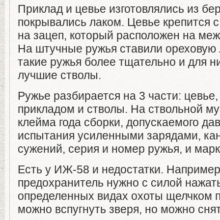
Приклад и цевье изготовлялись из бер
покрывались лаком. Цевье крепится 
на зацеп, который расположен на меж
На штучные ружья ставили ореховую 
такие ружья более тщательно и для н
лучшие стволы.
Ружье разбирается на 3 части: цевье,
прикладом и стволы. На ствольной м
клейма года сборки, допускаемого дав
испытания усиленными зарядами, кан
сужений, серия и номер ружья, и ма
Есть у ИЖ-58 и недостатки. Наприме
предохранитель нужно с силой нажать
определенных видах охоты щелчком 
можно вспугнуть зверя, но можно сня