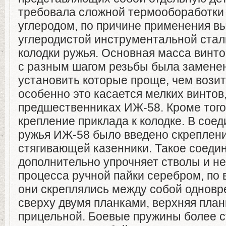
требовала сложной термообоработки
углеродом, по причине применения в
углеродистой инструментальной стал
колодки ружья. Основная масса винто
с разным шагом резьбы была замене
установить которые проще, чем возит
особенно это касается мелких винтов
предшественниках ИЖ-58. Кроме того
крепление приклада к колодке. В сое
ружья ИЖ-58 было введено скреплени
стягивающей казенники. Такое соеди
дополнительно упрочняет стволы и не
процесса ручной пайки серебром, по 
они скреплялись между собой одновр
сверху двумя планками, верхняя план
прицельной. Боевые пружины более 