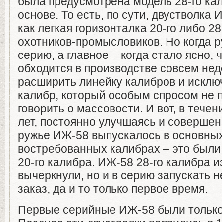
была предусмотрена модель 28-го кал
основе. То есть, по сути, двустволк
как легкая горизонталка 20-го либо 28
охотников-промысловиков. Но когда 
серию, а главное – когда стало ясно, 
обходится в производстве совсем не
расширить линейку калибров и исключ
калибр, который особым спросом не п
говорить о массовости. И вот, в тече
лет, постоянно улучшаясь и совершен
ружье ИЖ-58 выпускалось в основных
востребованных калибрах – это были р
20-го калибра. ИЖ-58 28-го калибра и
вычеркнули, но и в серию запускать н
заказ, да и то только первое время.
Первые серийные ИЖ-58 были только