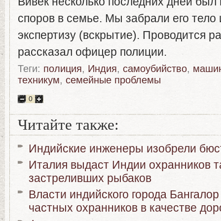
Вивек несколько последних дней был 
споров в семье. Мы забрали его тело 
экспертизу (вскрытие). Проводится р
рассказал офицер полиции.
Теги:
полиция
,
Индия
,
самоубийство
,
машин
техникум
,
семейные проблемы
0
Читайте также:
Индийские инженеры изобрели бюс
Италия выдаст Индии охранников т
застреливших рыбаков
Власти индийского города Бангалор
частных охранников в качестве до