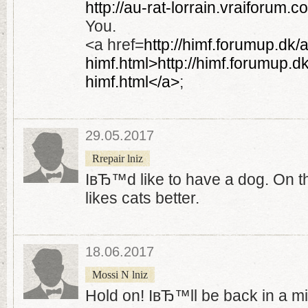
http://au-rat-lorrain.vraiforum.
You.
<a href=
http://himf.forumup.dk/
himf.html>http://himf.forumup.d
himf.html</a>
;
29.05.2017
Rrepair lniz
IвЂ™d like to have a dog. On t
likes cats better.
18.06.2017
Mossi N lniz
Hold on! IвЂ™ll be back in a mi