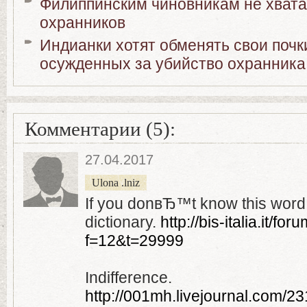
Филиппинским чиновникам не хвата
охранников
Индианки хотят обменять свои почк
осужденных за убийство охранника
Комментарии (5):
27.04.2017
Ulona .lniz
If you donвЂ™t know this word, 
dictionary.
http://bis-italia.it/f
f=12&t=29999
Indifference.
http://001mh.livejournal.com/23